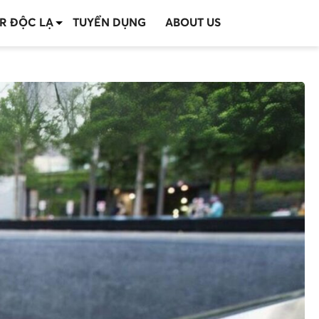
R ĐỘC LẠ
TUYỂN DỤNG
ABOUT US