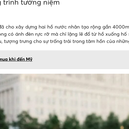
 trình tưởng niệm
đã cho xây dựng hai hồ nước nhân tạo rộng gần 4000m2.
g có ánh đèn rực rỡ mà chỉ lặng lẽ đổ từ hồ xuống hố 
 tượng trưng cho sự trống trải trong tâm hồn của những
 mua khi đến Mỹ