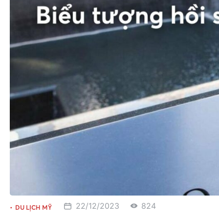
22/12/2023
824
DU LỊCH MỸ