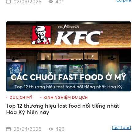
cà phê
02/05/2025
401
DU LỊCH MỸ
KINH NGHIỆM DU LỊCH
Top 12 thương hiệu fast food nổi tiếng nhất
Hoa Kỳ hiện nay
fast food
25/04/2025
498