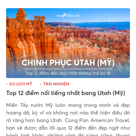
DU LỊCH MỸ
TRẢI NGHIỆM
Top 12 điểm nổi tiếng nhất bang Utah (Mỹ)
Miền Tây nước Mỹ luôn mang trong mình vẻ đẹp
hoang dã, kỳ vĩ và không nơi nào thể hiện điều đó
rõ ràng hơn bang Utah. Cùng Pan American Travel,
bạn sẽ được dẫn lối qua 12 điểm đến đẹp ngỡ như
hành tinh khác: những vòm đá sừng sững, thung