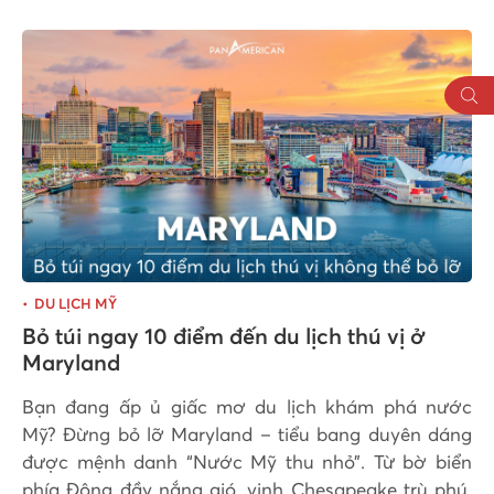
DU LỊCH MỸ
Bỏ túi ngay 10 điểm đến du lịch thú vị ở
Maryland
Bạn đang ấp ủ giấc mơ du lịch khám phá nước
Mỹ? Đừng bỏ lỡ Maryland – tiểu bang duyên dáng
được mệnh danh “Nước Mỹ thu nhỏ”. Từ bờ biển
phía Đông đầy nắng gió, vịnh Chesapeake trù phú,