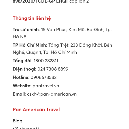
898/2020/TCDL-GP LHQT
cấp lần 2
Thông tin liên hệ
Trụ sở chính
: 15 Vạn Phúc, Kim Mã, Ba Đình, Tp.
Hà Nội
TP Hồ Chí Minh
: Tầng Trệt, 233 Đồng Khởi, Bến
Nghé, Quận 1, Tp. Hồ Chí Minh
Tổng đài
: 1800 282811
Điện thoại
: 024 7308 8899
Hotline
: 0906678582
Website
: pantravel.vn
Email
: cskh@pan-american.vn
Pan American Travel
Blog