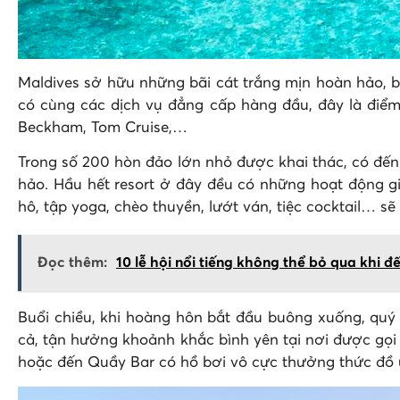
Maldives sở hữu những bãi cát trắng mịn hoàn hảo, b
có cùng các dịch vụ đẳng cấp hàng đầu, đây là điểm 
Beckham, Tom Cruise,…
Trong số 200 hòn đảo lớn nhỏ được khai thác, có đến 
hảo. Hầu hết resort ở đây đều có những hoạt động gi
hô, tập yoga, chèo thuyền, lướt ván, tiệc cocktail… 
Đọc thêm:
10 lễ hội nổi tiếng không thể bỏ qua khi đ
Buổi chiều, khi hoàng hôn bắt đầu buông xuống, quý 
cả, tận hưởng khoảnh khắc bình yên tại nơi được gọi
hoặc đến Quầy Bar có hồ bơi vô cực thưởng thức đồ uố