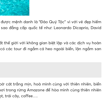
g được mệnh danh là “Đảo Quý Tộc” vì với vẻ đẹp hiếm
u sao đẳng cấp quốc tế như: Leonardo Dicaprio, David
 thế giới với không gian biệt lập và các dịch vụ hoàn
 có các tour đi ngắm cá heo ngoài biển, lặn ngắm san
ờ cát trắng mịn, hoà mình cùng với thiên nhiên, biển
 bơi trong rừng Amazone để hòa mình cùng thiên nhiên
, trái cây, coffee….