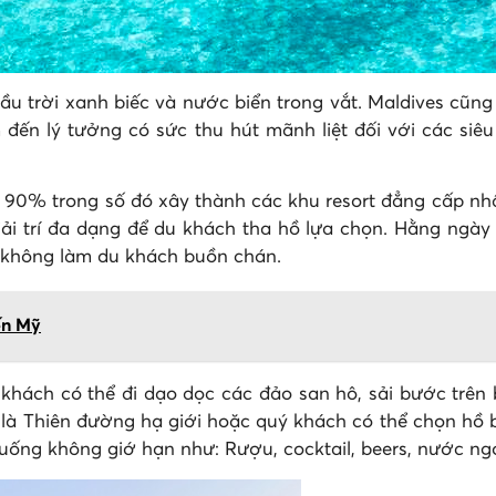
ầu trời xanh biếc và nước biển trong vắt. Maldives cũn
đến lý tưởng có sức thu hút mãnh liệt đối với các siê
90% trong số đó xây thành các khu resort đẳng cấp nhất
ải trí đa dạng để du khách tha hồ lựa chọn. Hằng ngày
sẽ không làm du khách buồn chán.
ến Mỹ
khách có thể đi dạo dọc các đảo san hô, sải bước trên b
 là Thiên đường hạ giới hoặc quý khách có thể chọn hồ
ng không giớ hạn như: Rượu, cocktail, beers, nước ngọt