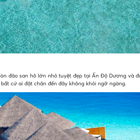
n đảo san hô lớn nhỏ tuyệt đẹp tại Ấn Độ Dương và đư
n bất cứ ai đặt chân đến đây không khỏi ngỡ ngàng.