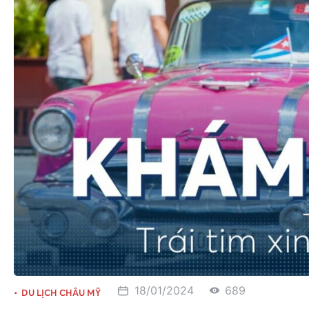
18/01/2024
689
DU LỊCH CHÂU MỸ