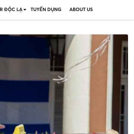
R ĐỘC LẠ
TUYỂN DỤNG
ABOUT US