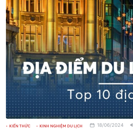
18/06/2024
KIẾN THỨC
KINH NGHIỆM DU LỊCH