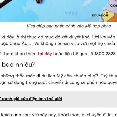
Visa giúp bạn nhập cảnh vào Mỹ hợp pháp
 vì đây là thị thực có mực độ xét duyệt khó. Lời khuyên 
oặc Châu Âu,… Và không nên xin visa với một hộ chiếu 
ể tham khảo thêm
tại đây
hoặc liên hệ qua số 1800 2828 
à bao nhiêu?
những thắc mắc đi du lịch Mỹ cần chuẩn bị gì?. Tuỳ thuộ
n sử dụng trong suốt chuyến đi cũng sẽ phần nào quyết 
danh giá của điện ảnh thế giới
khía cạnh sau: vé máy bay, khách sạn, di chuyển đi lại,