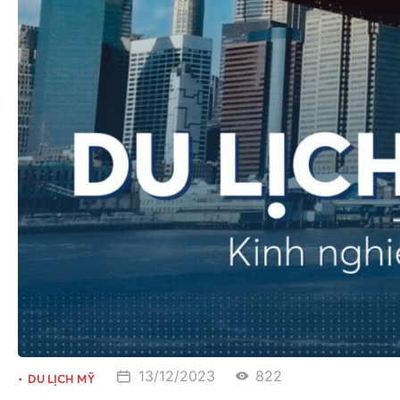
13/12/2023
822
DU LỊCH MỸ