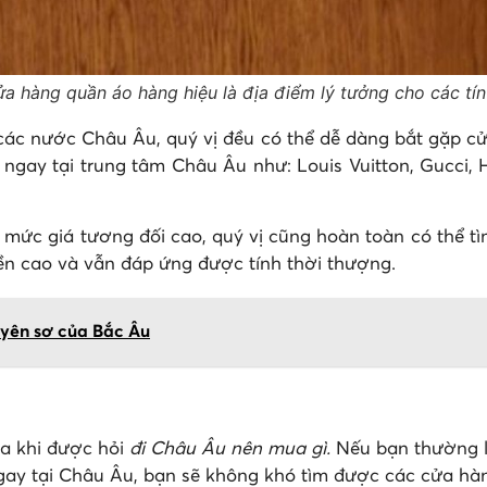
a hàng quần áo hàng hiệu là địa điểm lý tưởng cho các t
 các nước Châu Âu, quý vị đều có thể dễ dàng bắt gặp cử
ngay tại trung tâm Châu Âu như: Louis Vuitton, Gucci, He
i mức giá tương đối cao, quý vị cũng hoàn toàn có thể 
bền cao và vẫn đáp ứng được tính thời thượng.
yên sơ của Bắc Âu
ua khi được hỏi
đi Châu Âu nên mua gì.
Nếu bạn thường l
 ngay tại Châu Âu, bạn sẽ không khó tìm được các cửa 