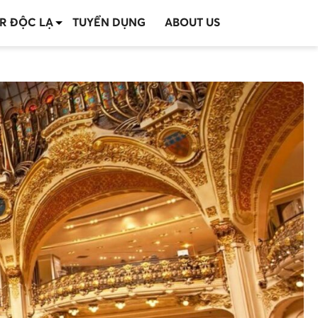
R ĐỘC LẠ
TUYỂN DỤNG
ABOUT US