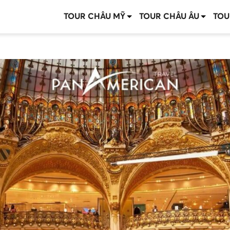
TOUR CHÂU MỸ
TOUR CHÂU ÂU
TOU