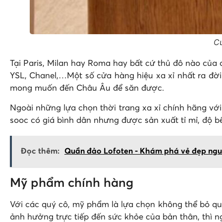
Cử
Tại Paris, Milan hay Roma hay bất cứ thủ đô nào của
YSL, Chanel,…Một số cửa hàng hiệu xa xỉ nhất ra đời 
mong muốn đến Châu Âu để săn được.
Ngoài những lựa chọn thời trang xa xỉ chính hãng vớ
sooc có giá bình dân nhưng được sản xuất tỉ mỉ, độ 
Đọc thêm:
Quần đảo Lofoten - Khám phá vẻ đẹp ngu
Mỹ phẩm chính hàng
Với các quý cô, mỹ phẩm là lựa chọn không thể bỏ q
ảnh hưởng trực tiếp đến sức khỏe của bản thân, thì