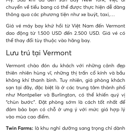
Mỹ. Sau khi đã đến sân bay New York, việc di
chuyển về tiểu bang có thể được thực hiện dễ dàng
thông qua các phương tiện như xe buýt, taxi,…
Giá vé máy bay khứ hồi từ Việt Nam đến Vermont
dao động từ 1.500 USD đến 2.500 USD. Giá vé có
thể thay đổi tùy thuộc vào hãng bay.
Lưu trú tại Vermont
Vermont chào đón du khách với những cảnh đẹp
thiên nhiên hùng vĩ, những thị trấn cổ kính và bầu
không khí thanh bình. Tuy nhiên, giá phòng khách
sạn tại đây, đặc biệt là ở các trung tâm thành phố
như Montpelier và Burlington, có thể khiến quý vị
“chùn bước”. Đặt phòng sớm là cách tốt nhất để
đảm bảo bạn có chỗ ở ưng ý với mức giá hợp lý
vào mùa cao điểm.
Twin Farms:
là khu nghỉ dưỡng sang trọng chỉ dành