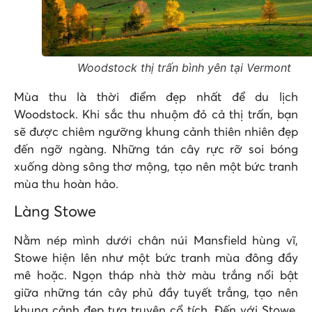
Woodstock thị trấn bình yên tại Vermont
Mùa thu là thời điểm đẹp nhất để du lịch
Woodstock. Khi sắc thu nhuộm đỏ cả thị trấn, bạn
sẽ được chiêm ngưỡng khung cảnh thiên nhiên đẹp
đến ngỡ ngàng. Những tán cây rực rỡ soi bóng
xuống dòng sông thơ mộng, tạo nên một bức tranh
mùa thu hoàn hảo.
Làng Stowe
Nằm nép mình dưới chân núi Mansfield hùng vĩ,
Stowe hiện lên như một bức tranh mùa đông đầy
mê hoặc. Ngọn tháp nhà thờ màu trắng nổi bật
giữa những tán cây phủ đầy tuyết trắng, tạo nên
khung cảnh đẹp tựa truyện cổ tích. Đến với Stowe,