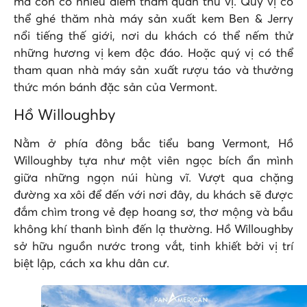
mà còn có nhiều điểm tham quan thú vị. Quý vị có
thể ghé thăm nhà máy sản xuất kem Ben & Jerry
nổi tiếng thế giới, nơi du khách có thể nếm thử
những hương vị kem độc đáo. Hoặc quý vị có thể
tham quan nhà máy sản xuất rượu táo và thưởng
thức món bánh đặc sản của Vermont.
Hồ Willoughby
Nằm ở phía đông bắc tiểu bang Vermont, Hồ
Willoughby tựa như một viên ngọc bích ẩn mình
giữa những ngọn núi hùng vĩ. Vượt qua chặng
đường xa xôi để đến với nơi đây, du khách sẽ được
đắm chìm trong vẻ đẹp hoang sơ, thơ mộng và bầu
không khí thanh bình đến lạ thường. Hồ Willoughby
sở hữu nguồn nước trong vắt, tinh khiết bởi vị trí
biệt lập, cách xa khu dân cư.