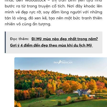
nhắc đến Woodstock – thị trấn bình yên tựa như
bước ra từ trong truyện cổ tích. Nơi đây khoác lên
mình vẻ đẹp rực rỡ, say đắm lòng người với những
tán lá vàng, đỏ xen kẽ, tạo nên một bức tranh thiên
nhiên vô cùng ấn tượng.
Đọc thêm:
Đi Mỹ mùa nào đẹp nhất trong năm?
Gợi ý 4 điểm đến đẹp theo mùa khi du lịch Mỹ