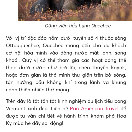
Công viên tiểu bang Quechee
Với vị trí độc đáo nằm dưới tuyến số 4 thuộc sông
Ottauquechee, Quechee mang đến cho du khách
cơ hội hòa mình vào dòng nước mát lạnh, sảng
khoái. Quý vị có thể tham gia các hoạt động thể
thao dưới nước như bơi lội, chèo thuyền kayak,
hoặc đơn giản là thả mình thư giãn trên bờ sông,
tận hưởng bầu không khí trong lành và khung
cảnh thiên nhiên thơ mộng.
Trên đây là tất tần tật kinh nghiệm du lịch tiểu bang
Vermont xinh đẹp. Liên hệ
Pan American Travel
để
được tư vấn chi tiết về hành trình khám phá Hoa
Kỳ mùa hè đầy sôi động!