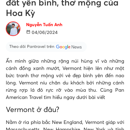
đất yên bình, thơ mộng của
Hoa Kỳ
Nguyễn Tuấn Anh
04/06/2024
Theo dõi Pantravel trên
Ẩn mình giữa những rặng núi hùng vĩ và những
cánh đồng xanh mướt, Vermont hiện lên như một
bức tranh thơ mộng với vẻ đẹp bình yên đến nao
lòng. Vermont níu chân du khách bởi những cánh
rừng rợp lá đỏ rực rỡ vào mùa thu. Cùng Pan
American Travel tìm hiểu ngay dưới bài viết
Vermont ở đâu?
Nằm ở rìa phía bắc New England, Vermont giáp với
Massachusetts, New Hampshire, New York và tỉnh