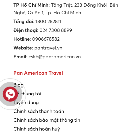
TP Hồ Chí Minh
: Tầng Trệt, 233 Đồng Khởi, Bến
Nghé, Quận 1, Tp. Hồ Chí Minh
Tổng đài
: 1800 282811
Điện thoại
: 024 7308 8899
Hotline
: 0906678582
Website
: pantravel.vn
Email
: cskh@pan-american.vn
Pan American Travel
Blog
Về chúng tôi
Tuyển dụng
Chính sách thanh toán
Chính sách bảo mật thông tin
Chính sách hoàn huỷ