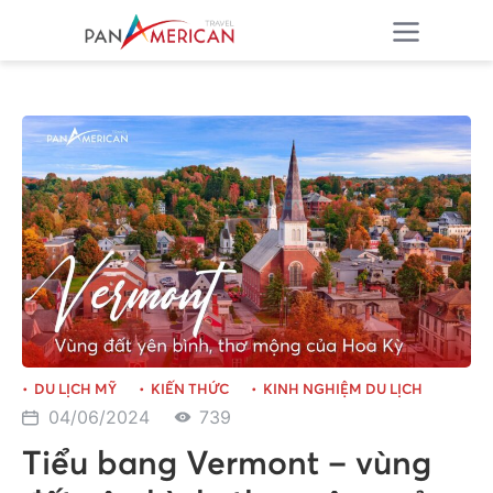
DU LỊCH MỸ
KIẾN THỨC
KINH NGHIỆM DU LỊCH
04/06/2024
739
Tiểu bang Vermont – vùng