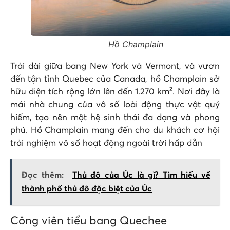
Hồ Champlain
Trải dài giữa bang New York và Vermont, và vươn
đến tận tỉnh Quebec của Canada, hồ Champlain sở
hữu diện tích rộng lớn lên đến 1.270 km². Nơi đây là
mái nhà chung của vô số loài động thực vật quý
hiếm, tạo nên một hệ sinh thái đa dạng và phong
phú. Hồ Champlain mang đến cho du khách cơ hội
trải nghiệm vô số hoạt động ngoài trời hấp dẫn
Đọc thêm:
Thủ đô của Úc là gì? Tìm hiểu về
thành phố thủ đô đặc biệt của Úc
Công viên tiểu bang Quechee