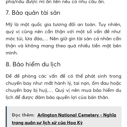
pha/nấu được mì ăn liền nếu có nhu cầu ăn.
7. Bảo quản tài sản
Mỹ là một quốc gia tương đối an toàn. Tuy nhiên,
quý vị cũng nên cẩn thận với một số vấn đề như:
móc túi, lừa đảo,… Nên giữ gìn tài sản cá nhân cẩn
thận và không mang theo quá nhiều tiền mặt bên
mình.
8. Bảo hiểm du lịch
Để đề phòng các vấn đề có thể phát sinh trong
chuyến bay như: mất hành lý, tai nạn, ốm đau hoặc
chuyến bay bị huỷ,… Quý vị nên mua bảo hiểm du
lịch để được đảm bảo quyền lợi của bản thân.
Đọc thêm:
Arlington National Cemetery - Nghĩa
trang quân sự lịch sử của Hoa Kỳ