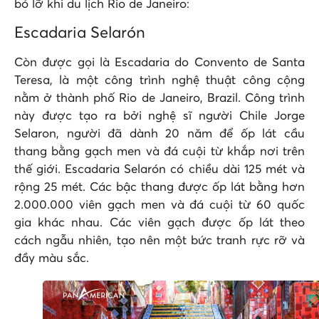
bỏ lỡ khi du lịch Rio de Janeiro:
Escadaria Selarón
Còn được gọi là Escadaria do Convento de Santa
Teresa, là một công trình nghệ thuật công cộng
nằm ở thành phố Rio de Janeiro, Brazil. Công trình
này được tạo ra bởi nghệ sĩ người Chile Jorge
Selaron, người đã dành 20 năm để ốp lát cầu
thang bằng gạch men và đá cuội từ khắp nơi trên
thế giới. Escadaria Selarón có chiều dài 125 mét và
rộng 25 mét. Các bậc thang được ốp lát bằng hơn
2.000.000 viên gạch men và đá cuội từ 60 quốc
gia khác nhau. Các viên gạch được ốp lát theo
cách ngẫu nhiên, tạo nên một bức tranh rực rỡ và
đầy màu sắc.