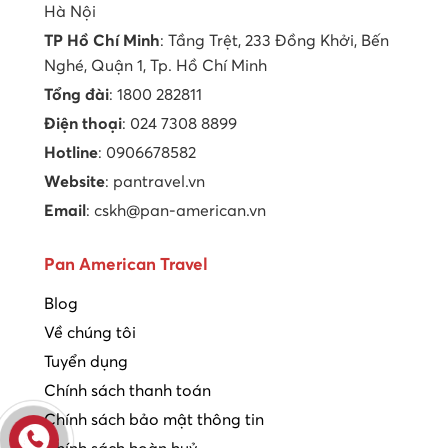
Hà Nội
TP Hồ Chí Minh
: Tầng Trệt, 233 Đồng Khởi, Bến
Nghé, Quận 1, Tp. Hồ Chí Minh
Tổng đài
: 1800 282811
Điện thoại
: 024 7308 8899
Hotline
: 0906678582
Website
: pantravel.vn
Email
: cskh@pan-american.vn
Pan American Travel
Blog
Về chúng tôi
Tuyển dụng
Chính sách thanh toán
Chính sách bảo mật thông tin