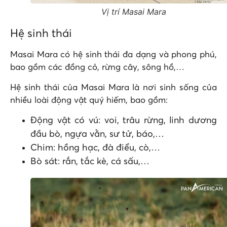
Vị trí Masai Mara
Hệ sinh thái
Masai Mara có hệ sinh thái đa dạng và phong phú,
bao gồm các đồng cỏ, rừng cây, sông hồ,…
Hệ sinh thái của Masai Mara là nơi sinh sống của
nhiều loài động vật quý hiếm, bao gồm:
Động vật có vú: voi, trâu rừng, linh dương
đầu bò, ngựa vằn, sư tử, báo,…
Chim: hồng hạc, đà điểu, cò,…
Bò sát: rắn, tắc kè, cá sấu,…