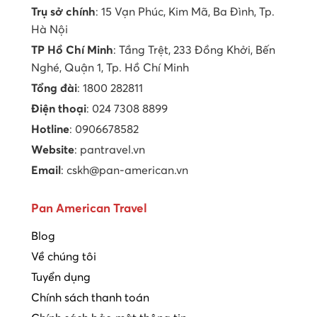
Trụ sở chính
: 15 Vạn Phúc, Kim Mã, Ba Đình, Tp.
Hà Nội
TP Hồ Chí Minh
: Tầng Trệt, 233 Đồng Khởi, Bến
Nghé, Quận 1, Tp. Hồ Chí Minh
Tổng đài
: 1800 282811
Điện thoại
: 024 7308 8899
Hotline
: 0906678582
Website
: pantravel.vn
Email
: cskh@pan-american.vn
Pan American Travel
Blog
Về chúng tôi
Tuyển dụng
Chính sách thanh toán