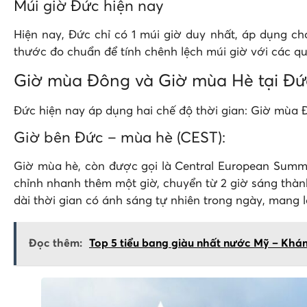
Múi giờ Đức hiện nay
Hiện nay, Đức chỉ có 1 múi giờ duy nhất, áp dụng 
thước đo chuẩn để tính chênh lệch múi giờ với các qu
Giờ mùa Đông và Giờ mùa Hè tại Đứ
Đức hiện nay áp dụng hai chế độ thời gian: Giờ mùa 
Giờ bên Đức – mùa hè (CEST):
Giờ mùa hè, còn được gọi là Central European Summe
chỉnh nhanh thêm một giờ, chuyển từ 2 giờ sáng thành
dài thời gian có ánh sáng tự nhiên trong ngày, mang lạ
Đọc thêm:
Top 5 tiểu bang giàu nhất nước Mỹ – Khá