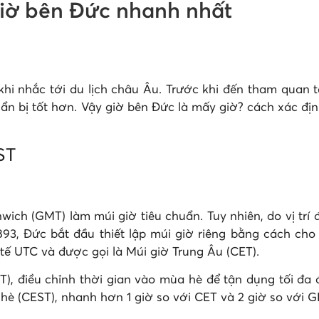
giờ bên Đức nhanh nhất
i nhắc tới du lịch châu Âu. Trước khi đến tham quan t
uẩn bị tốt hơn.
Vậy giờ bên Đức là mấy giờ? cách xác đị
ST
ich (GMT) làm múi giờ tiêu chuẩn. Tuy nhiên, do vị trí 
93, Đức bắt đầu thiết lập múi giờ riêng bằng cách cho
tế UTC và được gọi là Múi giờ Trung Âu (CET).
, điều chỉnh thời gian vào mùa hè để tận dụng tối đa á
hè (CEST), nhanh hơn 1 giờ so với CET và 2 giờ so với 