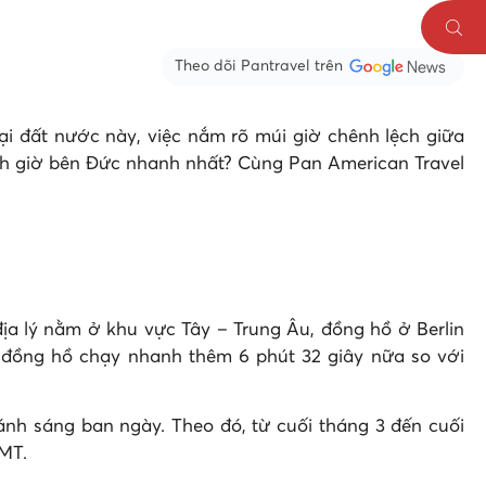
Theo dõi Pantravel trên
ại đất nước này, việc nắm rõ múi giờ chênh lệch giữa
nh giờ bên Đức nhanh nhất? Cùng Pan American Travel
địa lý nằm ở khu vực Tây – Trung Âu, đồng hồ ở Berlin
 đồng hồ chạy nhanh thêm 6 phút 32 giây nữa so với
nh sáng ban ngày. Theo đó, từ cuối tháng 3 đến cuối
GMT.