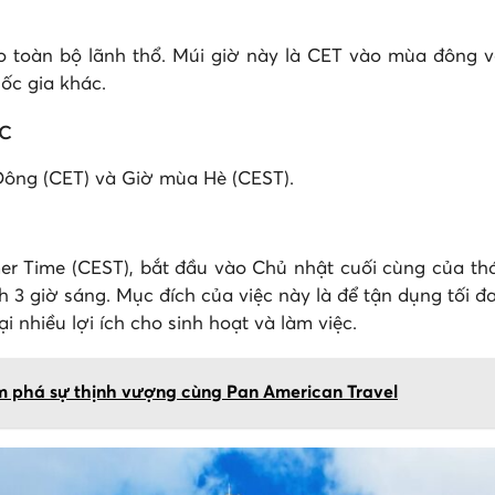
cho toàn bộ lãnh thổ. Múi giờ này là CET vào mùa đôn
ốc gia khác.
c
Đông (CET) và Giờ mùa Hè (CEST).
r Time (CEST), bắt đầu vào Chủ nhật cuối cùng của th
 3 giờ sáng. Mục đích của việc này là để tận dụng tối đ
i nhiều lợi ích cho sinh hoạt và làm việc.
m phá sự thịnh vượng cùng Pan American Travel