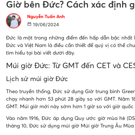
Giờ bên Đức? Cách xác định 
Nguyễn Tuấn Anh
19/06/2024
Đức là một trong những điểm đến hấp dẫn bậc nhất kh
Đức và Việt Nam là điều cần thiết để quý vị có thể ch
tìm hiểu tại bài viết dưới đây.
Múi giờ Đức: Từ GMT đến CET và CE
Lịch sử múi giờ Đức
Theo truyền thống, Đức sử dụng Giờ trung bình Greenw
chạy nhanh hơn 53 phút 28 giây so với GMT. Năm 18
GMT. Múi giờ mới này sớm hơn 1 giờ so với giờ quốc 
Vào năm 1916, Đức áp dụng Quy ước giờ mùa hè (DST)
tháng 10, Đức sử dụng múi giờ Múi giờ Trung Âu Mùa 