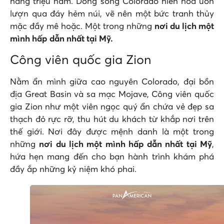
hàng triệu năm. Dòng sông Colorado hiền hòa uốn
lượn qua đáy hẻm núi, vẽ nên một bức tranh thủy
mặc đầy mê hoặc. Một trong những
nơi du lịch một
mình hấp dẫn nhất tại Mỹ.
Công viên quốc gia Zion
Nằm ẩn mình giữa cao nguyên Colorado, đại bồn
địa Great Basin và sa mạc Mojave, Công viên quốc
gia Zion như một viên ngọc quý ẩn chứa vẻ đẹp sa
thạch đỏ rực rỡ, thu hút du khách từ khắp nơi trên
thế giới. Nơi đây được mệnh danh là một trong
những
nơi du lịch một mình hấp dẫn nhất tại Mỹ
,
hứa hẹn mang đến cho bạn hành trình khám phá
đầy ắp những kỷ niệm khó phai.