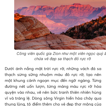
Công viên quốc gia Zion như một viên ngọc quý 
chứa vẻ đẹp sa thạch đỏ rực rỡ
Dưới ánh nắng mặt trời rực rỡ, những vách đá sa
thạch sừng sững nhuộm màu đỏ rực rỡ, tạo nên
một khung cảnh ngoạn mục đến ngỡ ngàng. Từng
đường nét uốn lượn, từng mảng màu rực rỡ hòa
quyện vào nhau, vẽ nên bức tranh thiên nhiên hùng
vĩ và tráng lệ. Dòng sông Virgin hiền hòa chảy qua
thung lũng, tô điểm thêm cho vẻ đẹp thơ mộng của