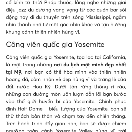
cổ kính từ thời Pháp thuộc, lắng nghe những giai
điệu jazz du dương vang vọng từ các quán bar sôi
động hay đi du thuyền trên sông Mississippi, ngắm
nhìn thành phố từ một góc nhìn khác và tận hưởng
khung cảnh thiên nhiên hùng vĩ.
Công viên quốc gia Yosemite
Công viên quốc gia Yosemite, tọa lạc tại California,
là một trong những
nơi du lịch một mình đẹp nhất
tại Mỹ
, nơi bạn có thể hòa mình vào thiên nhiên
hoang dã, cảm nhận vẻ đẹp hùng vĩ và tráng lệ của
đất nước Hoa Kỳ. Dưới tán rừng thông rì rào,
những con đường mòn uốn lượn dẫn lối bạn bước
vào thế giới huyền bí của Yosemite. Chinh phục
đỉnh Half Dome – biểu tượng của Yosemite, bạn sẽ
thử thách bản thân và chạm tay đến chiến thắng.
Trên hành trình đầy gian nan, bạn sẽ được chiêm
ngưỡng toàn cảnh Yosemite Valley hùng vĩ, trải