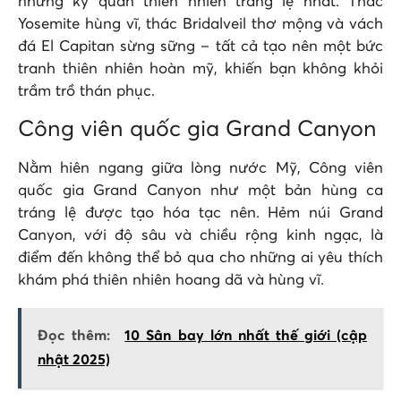
những kỳ quan thiên nhiên tráng lệ nhất. Thác
Yosemite hùng vĩ, thác Bridalveil thơ mộng và vách
đá El Capitan sừng sững – tất cả tạo nên một bức
tranh thiên nhiên hoàn mỹ, khiến bạn không khỏi
trầm trồ thán phục.
Công viên quốc gia Grand Canyon
Nằm hiên ngang giữa lòng nước Mỹ, Công viên
quốc gia Grand Canyon như một bản hùng ca
tráng lệ được tạo hóa tạc nên. Hẻm núi Grand
Canyon, với độ sâu và chiều rộng kinh ngạc, là
điểm đến không thể bỏ qua cho những ai yêu thích
khám phá thiên nhiên hoang dã và hùng vĩ.
Đọc thêm:
10 Sân bay lớn nhất thế giới (cập
nhật 2025)