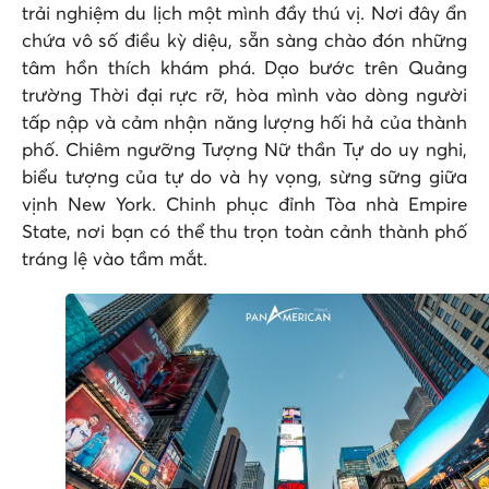
trải nghiệm du lịch một mình đầy thú vị. Nơi đây ẩn
chứa vô số điều kỳ diệu, sẵn sàng chào đón những
tâm hồn thích khám phá. Dạo bước trên Quảng
trường Thời đại rực rỡ, hòa mình vào dòng người
tấp nập và cảm nhận năng lượng hối hả của thành
phố. Chiêm ngưỡng Tượng Nữ thần Tự do uy nghi,
biểu tượng của tự do và hy vọng, sừng sững giữa
vịnh New York. Chinh phục đỉnh Tòa nhà Empire
State, nơi bạn có thể thu trọn toàn cảnh thành phố
tráng lệ vào tầm mắt.