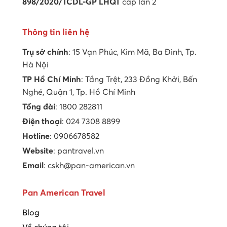
898/2020/TCDL-GP LHQT
cấp lần 2
Thông tin liên hệ
Trụ sở chính
: 15 Vạn Phúc, Kim Mã, Ba Đình, Tp.
Hà Nội
TP Hồ Chí Minh
: Tầng Trệt, 233 Đồng Khởi, Bến
Nghé, Quận 1, Tp. Hồ Chí Minh
Tổng đài
: 1800 282811
Điện thoại
: 024 7308 8899
Hotline
: 0906678582
Website
: pantravel.vn
Email
: cskh@pan-american.vn
Pan American Travel
Blog