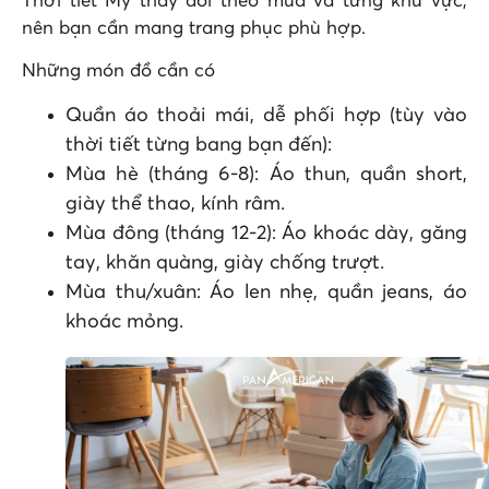
Thời tiết Mỹ thay đổi theo mùa và từng khu vực,
nên bạn cần mang trang phục phù hợp.
Những món đồ cần có
Quần áo thoải mái, dễ phối hợp (tùy vào
thời tiết từng bang bạn đến):
Mùa hè (tháng 6-8): Áo thun, quần short,
giày thể thao, kính râm.
Mùa đông (tháng 12-2): Áo khoác dày, găng
tay, khăn quàng, giày chống trượt.
Mùa thu/xuân: Áo len nhẹ, quần jeans, áo
khoác mỏng.