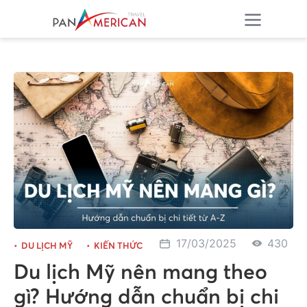
17/03/2025
430
DU LỊCH MỸ
KIẾN THỨC
Du lịch Mỹ nên mang theo
gì? Hướng dẫn chuẩn bị chi