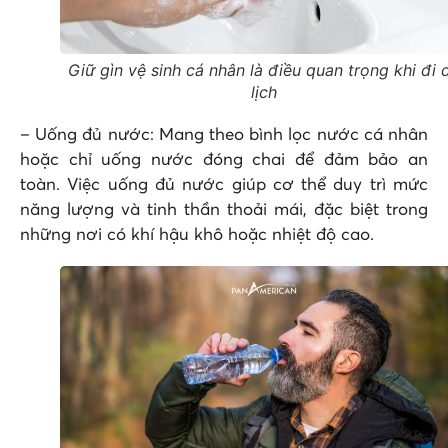
Giữ gìn vệ sinh cá nhân là điều quan trọng khi đi 
lịch
– Uống đủ nước: Mang theo bình lọc nước cá nhân
hoặc chỉ uống nước đóng chai để đảm bảo an
toàn. Việc uống đủ nước giúp cơ thể duy trì mức
năng lượng và tinh thần thoải mái, đặc biệt trong
những nơi có khí hậu khô hoặc nhiệt độ cao.