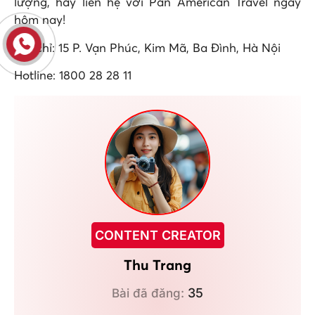
lượng, hãy liên hệ với Pan American Travel ngay
hôm nay!
Địa chỉ: 15 P. Vạn Phúc, Kim Mã, Ba Đình, Hà Nội
Hotline: 1800 28 28 11
CONTENT CREATOR
Thu Trang
35
Bài đã đăng: