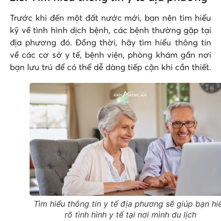
Trước khi đến một đất nước mới, bạn nên tìm hiểu
kỹ về tình hình dịch bệnh, các bệnh thường gặp tại
địa phương đó. Đồng thời, hãy tìm hiểu thông tin
về các cơ sở y tế, bệnh viện, phòng khám gần nơi
bạn lưu trú để có thể dễ dàng tiếp cận khi cần thiết.
Tìm hiểu thông tin y tế địa phương sẽ giúp bạn hi
rõ tình hình y tế tại nơi mình du lịch