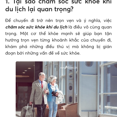
1. Tại sao chăm sóc sức khỏe khi
du lịch lại quan trọng?
Để chuyến đi trở nên trọn vẹn và ý nghĩa, việc
chăm sóc sức khỏe khi du lịch
là điều vô cùng quan
trọng. Một cơ thể khỏe mạnh sẽ giúp bạn tận
hưởng trọn vẹn từng khoảnh khắc của chuyến đi,
khám phá những điều thú vị mà không bị gián
đoạn bởi những vấn đề về sức khỏe.