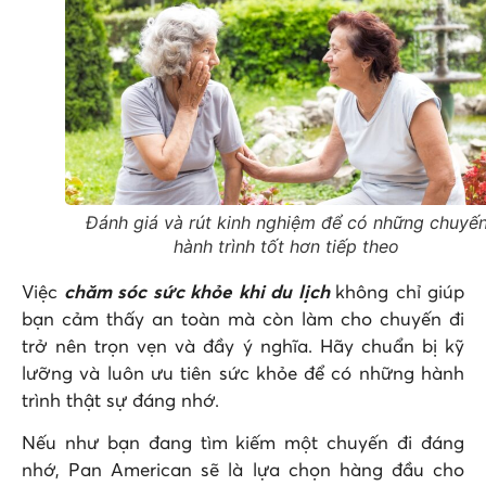
Đánh giá và rút kinh nghiệm để có những chuyế
hành trình tốt hơn tiếp theo
Việc
chăm sóc sức khỏe khi du lịch
không chỉ giúp
bạn cảm thấy an toàn mà còn làm cho chuyến đi
trở nên trọn vẹn và đầy ý nghĩa. Hãy chuẩn bị kỹ
lưỡng và luôn ưu tiên sức khỏe để có những hành
trình thật sự đáng nhớ.
Nếu như bạn đang tìm kiếm một chuyến đi đáng
nhớ, Pan American sẽ là lựa chọn hàng đầu cho