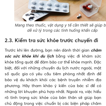
Mang theo thuốc, vật dụng y tế cần thiết sẽ giúp 
dễ xử lý trong các tình huống khẩn cấp
2.3. Kiểm tra sức khỏe trước chuyến đi
Trước khi lên đường, bạn nên dành thời gian
chăm
sóc sức khỏe khi du lịch
bằng việc đi khám sức
khỏe tổng quát để đảm bảo cơ thể khỏe mạnh. Đặc
biệt, đối với những chuyến du lịch nước ngoài, một
số quốc gia có yêu cầu tiêm phòng nhất định để
bảo vệ du khách khỏi các bệnh truyền nhiễm địa
phương. Hãy tham khảo ý kiến của bác sĩ để có
những lời khuyên phù hợp nhất. Ngoài ra, việc hiểu
rõ tình trạng sức khỏe của bản thân sẽ giúp bạn
chủ động trong việc chuẩn bị các biện pháp chăm