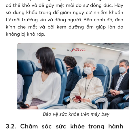
có thể khô và dễ gây mệt mỏi do sự đông đúc. Hãy
sử dụng khẩu trang để giảm nguy cơ nhiễm khuẩn
từ môi trường kín và đông người. Bên cạnh đó, đeo
kính che mắt và bôi kem dưỡng ẩm giúp làn da
không bị khô ráp.
Bảo vệ sức khỏe trên máy bay
3.2. Chăm sóc sức khỏe trong hành