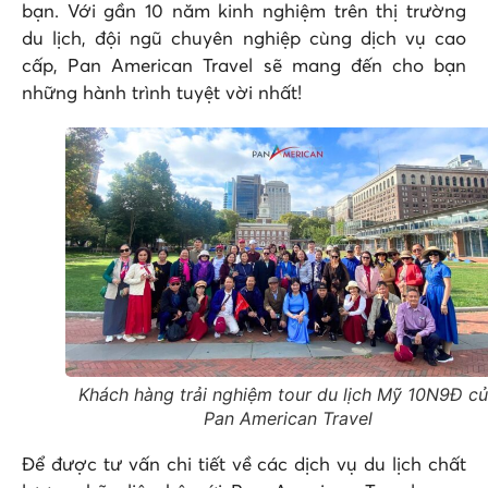
bạn. Với gần 10 năm kinh nghiệm trên thị trường
du lịch, đội ngũ chuyên nghiệp cùng dịch vụ cao
cấp, Pan American Travel sẽ mang đến cho bạn
những hành trình tuyệt vời nhất!
Khách hàng trải nghiệm tour du lịch Mỹ 10N9Đ c
Pan American Travel
Để được tư vấn chi tiết về các dịch vụ du lịch chất