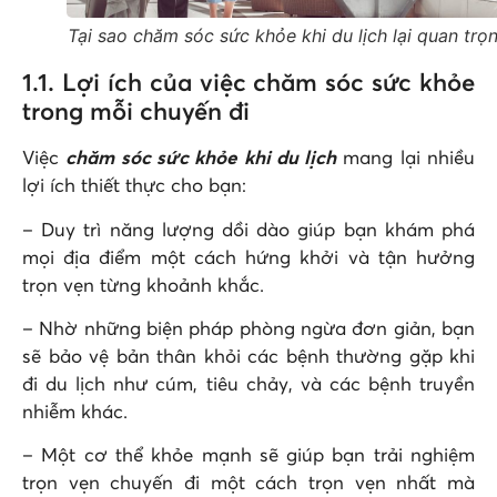
Tại sao chăm sóc sức khỏe khi du lịch lại quan trọ
1.1. Lợi ích của việc chăm sóc sức khỏe
trong mỗi chuyến đi
Việc
chăm sóc sức khỏe khi du lịch
mang lại nhiều
lợi ích thiết thực cho bạn:
– Duy trì năng lượng dồi dào giúp bạn khám phá
mọi địa điểm một cách hứng khởi và tận hưởng
trọn vẹn từng khoảnh khắc.
– Nhờ những biện pháp phòng ngừa đơn giản, bạn
sẽ bảo vệ bản thân khỏi các bệnh thường gặp khi
đi du lịch như cúm, tiêu chảy, và các bệnh truyền
nhiễm khác.
– Một cơ thể khỏe mạnh sẽ giúp bạn trải nghiệm
trọn vẹn chuyến đi một cách trọn vẹn nhất mà