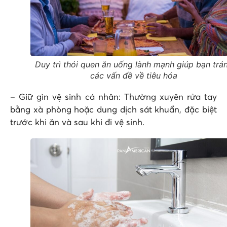
Duy trì thói quen ăn uống lành mạnh giúp bạn trá
các vấn đề về tiêu hóa
– Giữ gìn vệ sinh cá nhân: Thường xuyên rửa tay
bằng xà phòng hoặc dung dịch sát khuẩn, đặc biệt
trước khi ăn và sau khi đi vệ sinh.