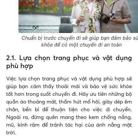
Chuẩn bị trước chuyến đi sẽ giúp bạn đảm bảo s
khỏe để có một chuyến đi an toàn
2.1. Lựa chọn trang phục và vật dụng
phù hợp
Việc lựa chọn trang phục và vật dụng phù hợp sẽ
giúp bạn cảm thấy thoải mái và bảo vệ sức khỏe
tốt hơn trong suốt chuyến đi. Hãy ưu tiên những bộ
quần áo thoáng mát, thấm hút mồ hôi, giày dép êm
chân, bền bỉ để thuận tiện cho việc di chuyển.
Ngoài ra, đừng quên mang theo kem chống nắng,
mũ, kính râm để tránh tác hại của ánh nắng mặt
trời.