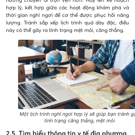
hưởng chuyến đi trọn vẹn hơn. Hãy lên kế hoạch
hợp lý, kết hợp giữa các hoạt động khám phá và
thời gian nghỉ ngơi để cơ thể được phục hồi năng
lượng. Tránh sắp xếp lịch trình quá dày đặc, điều
này có thể gây ra tình trạng mệt mỏi, căng thẳng.
Một lịch trình nghỉ ngơi hợp lý sẽ giúp bạn tránh g
tình trạng căng thẳng, mệt mỏi
2.5. Tìm hiểu thông tin y tế địa phương