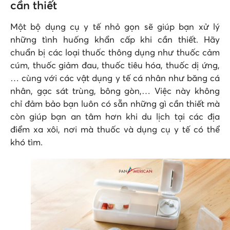
cần thiết
Một bộ dụng cụ y tế nhỏ gọn sẽ giúp bạn xử lý
những tình huống khẩn cấp khi cần thiết. Hãy
chuẩn bị các loại thuốc thông dụng như thuốc cảm
cúm, thuốc giảm đau, thuốc tiêu hóa, thuốc dị ứng,
… cùng với các vật dụng y tế cá nhân như băng cá
nhân, gạc sát trùng, bông gòn,… Việc này không
chỉ đảm bảo bạn luôn có sẵn những gì cần thiết mà
còn giúp bạn an tâm hơn khi du lịch tại các địa
điểm xa xôi, nơi mà thuốc và dụng cụ y tế có thể
khó tìm.