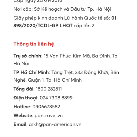
Cấp ngày 22/09/2016
Nơi cấp: Sở Kế hoạch và Đầu tư Tp. Hà Nội
Giấy phép kinh doanh Lữ hành Quốc tế số:
01-
898/2020/TCDL-GP LHQT
cấp lần 2
Thông tin liên hệ
Trụ sở chính
: 15 Vạn Phúc, Kim Mã, Ba Đình, Tp.
Hà Nội
TP Hồ Chí Minh
: Tầng Trệt, 233 Đồng Khởi, Bến
Nghé, Quận 1, Tp. Hồ Chí Minh
Tổng đài
: 1800 282811
Điện thoại
: 024 7308 8899
Hotline
: 0906678582
Website
: pantravel.vn
Email
: cskh@pan-american.vn