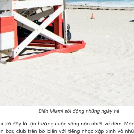
Biển Miami sôi động những ngày hè
khi tới đây là tận hưởng cuộc sống náo nhiệt về đêm. M
 bar, club trên bờ biển với tiếng nhạc xập xình và nh