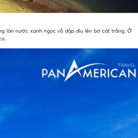
ng làn nước xanh ngọc vỗ dập dìu lên bờ cát trắng. Ở
co.