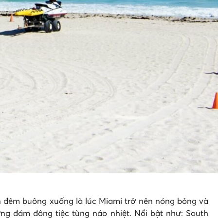
àn đêm buông xuống là lúc Miami trở nên nóng bỏng và
ững đám đông tiệc tùng náo nhiệt. Nổi bật như: South