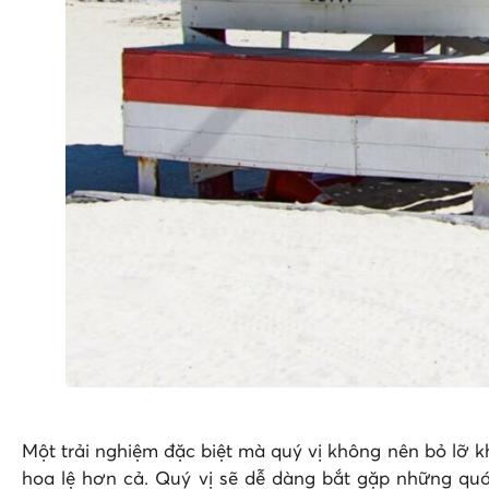
Một trải nghiệm đặc biệt mà quý vị không nên bỏ lỡ 
hoa lệ hơn cả. Quý vị sẽ dễ dàng bắt gặp những quán