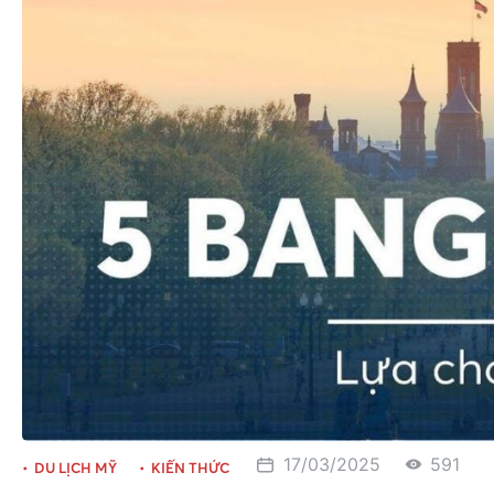
17/03/2025
591
DU LỊCH MỸ
KIẾN THỨC