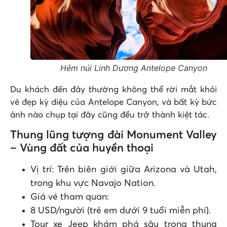
Hẻm núi Linh Dương Antelope Canyon
Du khách đến đây thường không thể rời mắt khỏi
vẻ đẹp kỳ diệu của Antelope Canyon, và bất kỳ bức
ảnh nào chụp tại đây cũng đều trở thành kiệt tác.
Thung lũng tượng đài Monument Valley
– Vùng đất của huyền thoại
Vị trí: Trên biên giới giữa Arizona và Utah,
trong khu vực Navajo Nation.
Giá vé tham quan:
8 USD/người (trẻ em dưới 9 tuổi miễn phí).
Tour xe Jeep khám phá sâu trong thung