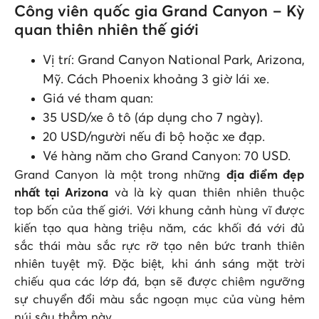
Công viên quốc gia Grand Canyon – Kỳ
quan thiên nhiên thế giới
Vị trí: Grand Canyon National Park, Arizona,
Mỹ. Cách Phoenix khoảng 3 giờ lái xe.
Giá vé tham quan:
35 USD/xe ô tô (áp dụng cho 7 ngày).
20 USD/người nếu đi bộ hoặc xe đạp.
Vé hàng năm cho Grand Canyon: 70 USD.
Grand Canyon là một trong những
địa điểm đẹp
nhất tại Arizona
và là kỳ quan thiên nhiên thuộc
top bốn của thế giới. Với khung cảnh hùng vĩ được
kiến tạo qua hàng triệu năm, các khối đá với đủ
sắc thái màu sắc rực rỡ tạo nên bức tranh thiên
nhiên tuyệt mỹ. Đặc biệt, khi ánh sáng mặt trời
chiếu qua các lớp đá, bạn sẽ được chiêm ngưỡng
sự chuyển đổi màu sắc ngoạn mục của vùng hẻm
núi sâu thẳm này.