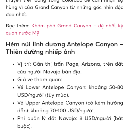
thuyền trên dòng sông Colorado để cảm nhận sự
hùng vĩ của Grand Canyon từ những góc nhìn độc
đáo nhất.
Đọc thêm:
Khám phá Grand Canyon – đệ nhất kỳ
quan nước Mỹ
Hẻm núi linh dương Antelope Canyon –
Thiên đường nhiếp ảnh
Vị trí: Gần thị trấn Page, Arizona, trên đất
của người Navajo bản địa.
Giá vé tham quan:
Vé Lower Antelope Canyon: khoảng 50-80
USD/người (tùy mùa).
Vé Upper Antelope Canyon (có kèm hướng
dẫn): khoảng 70-100 USD/người.
Phí quản lý đất Navajo: 8 USD/người (bắt
buộc).