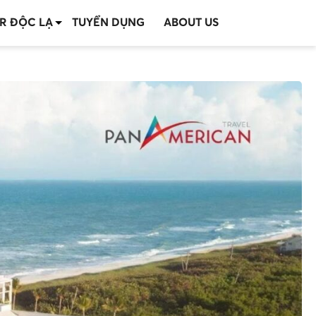
R ĐỘC LẠ
TUYỂN DỤNG
ABOUT US