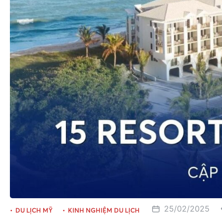
25/02/2025
DU LỊCH MỸ
KINH NGHIỆM DU LỊCH