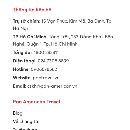
Thông tin liên hệ
Trụ sở chính
: 15 Vạn Phúc, Kim Mã, Ba Đình, Tp.
Hà Nội
TP Hồ Chí Minh
: Tầng Trệt, 233 Đồng Khởi, Bến
Nghé, Quận 1, Tp. Hồ Chí Minh
Tổng đài
: 1800 282811
Điện thoại
: 024 7308 8899
Hotline
: 0906678582
Website
: pantravel.vn
Email
: cskh@pan-american.vn
Pan American Travel
Blog
Về chúng tôi
Tuyển dụng