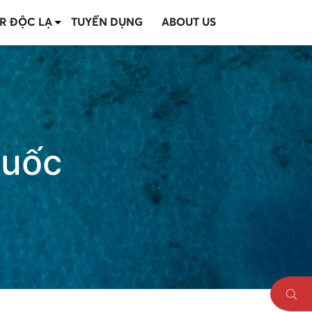
R ĐỘC LẠ
TUYỂN DỤNG
ABOUT US
Quốc