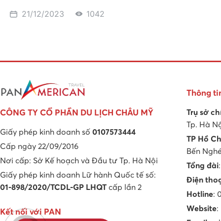
21/12/2023
1042
Thông ti
Trụ sở ch
CÔNG TY CỔ PHẦN DU LỊCH CHÂU MỸ
Tp. Hà N
Giấy phép kinh doanh số
0107573444
TP Hồ Ch
Cấp ngày 22/09/2016
Bến Nghé,
Nơi cấp: Sở Kế hoạch và Đầu tư Tp. Hà Nội
Tổng đài
Giấy phép kinh doanh Lữ hành Quốc tế số:
Điện tho
01-898/2020/TCDL-GP LHQT
cấp lần 2
Hotline
:
Website
:
Kết nối với PAN