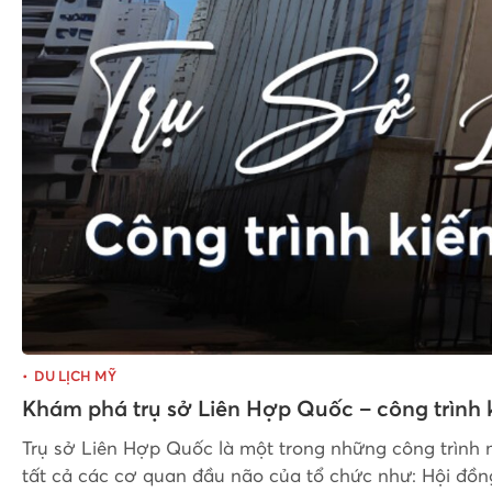
DU LỊCH MỸ
Khám phá trụ sở Liên Hợp Quốc – công trình k
Trụ sở Liên Hợp Quốc là một trong những công trình 
tất cả các cơ quan đầu não của tổ chức như: Hội đồn