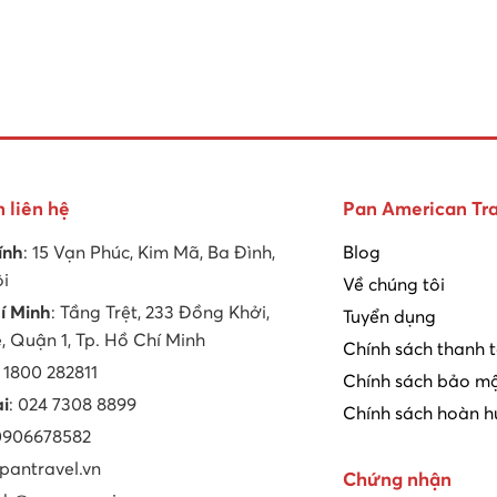
n liên hệ
Pan American Tra
ính
: 15 Vạn Phúc, Kim Mã, Ba Đình,
Blog
ội
Về chúng tôi
í Minh
: Tầng Trệt, 233 Đồng Khởi,
Tuyển dụng
 Quận 1, Tp. Hồ Chí Minh
Chính sách thanh 
: 1800 282811
Chính sách bảo mậ
ại
: 024 7308 8899
Chính sách hoàn h
 0906678582
 pantravel.vn
Chứng nhận