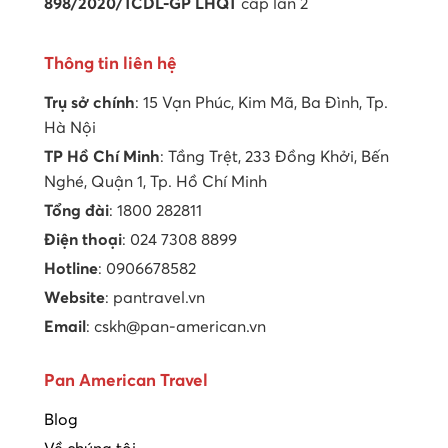
898/2020/TCDL-GP LHQT
cấp lần 2
Thông tin liên hệ
Trụ sở chính
: 15 Vạn Phúc, Kim Mã, Ba Đình, Tp.
Hà Nội
TP Hồ Chí Minh
: Tầng Trệt, 233 Đồng Khởi, Bến
Nghé, Quận 1, Tp. Hồ Chí Minh
Tổng đài
: 1800 282811
Điện thoại
: 024 7308 8899
Hotline
: 0906678582
Website
: pantravel.vn
Email
: cskh@pan-american.vn
Pan American Travel
Blog