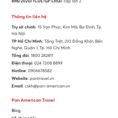
898/2020/TCDL-GP LHQT
cấp lần 2
Thông tin liên hệ
Trụ sở chính
: 15 Vạn Phúc, Kim Mã, Ba Đình, Tp.
Hà Nội
TP Hồ Chí Minh
: Tầng Trệt, 233 Đồng Khởi, Bến
Nghé, Quận 1, Tp. Hồ Chí Minh
Tổng đài
: 1800 282811
Điện thoại
: 024 7308 8899
Hotline
: 0906678582
Website
: pantravel.vn
Email
: cskh@pan-american.vn
Pan American Travel
Blog