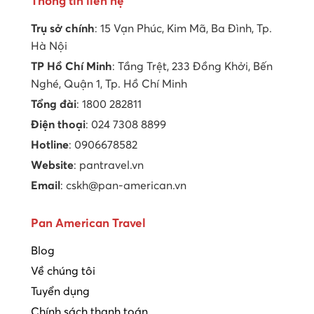
Thông tin liên hệ
Trụ sở chính
: 15 Vạn Phúc, Kim Mã, Ba Đình, Tp.
Hà Nội
TP Hồ Chí Minh
: Tầng Trệt, 233 Đồng Khởi, Bến
Nghé, Quận 1, Tp. Hồ Chí Minh
Tổng đài
: 1800 282811
Điện thoại
: 024 7308 8899
Hotline
: 0906678582
Website
: pantravel.vn
Email
: cskh@pan-american.vn
Pan American Travel
Blog
Về chúng tôi
Tuyển dụng
Chính sách thanh toán