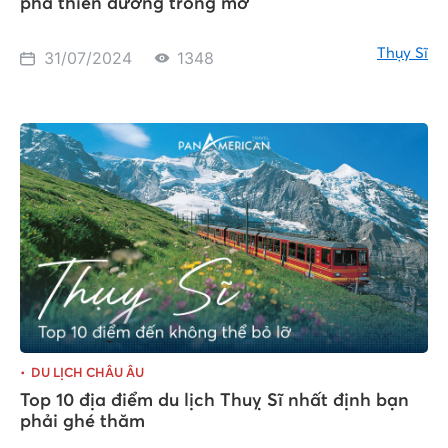
phá thiên đường trong mơ
Thụy Sĩ
31/07/2024
1348
DU LỊCH CHÂU ÂU
Top 10 địa điểm du lịch Thuỵ Sĩ nhất định bạn
phải ghé thăm