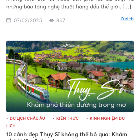
những bảo tàng nghệ thuật hàng đầu thế giới. […]
Zurich
07/02/2025
967
DU LỊCH CHÂU ÂU
KIẾN THỨC
KINH NGHIỆM DU
LỊCH
10 cảnh đẹp Thụy Sĩ không thể bỏ qua: Khám