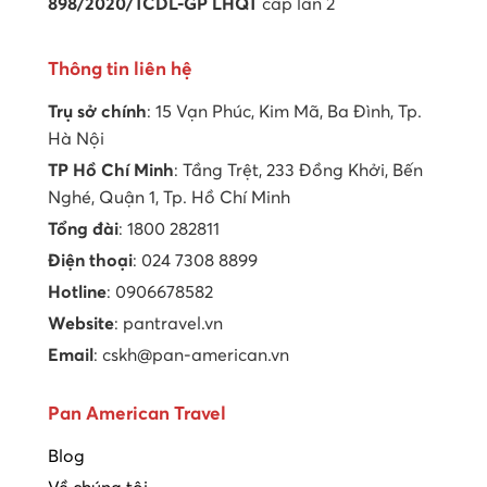
898/2020/TCDL-GP LHQT
cấp lần 2
Thông tin liên hệ
Trụ sở chính
: 15 Vạn Phúc, Kim Mã, Ba Đình, Tp.
Hà Nội
TP Hồ Chí Minh
: Tầng Trệt, 233 Đồng Khởi, Bến
Nghé, Quận 1, Tp. Hồ Chí Minh
Tổng đài
: 1800 282811
Điện thoại
: 024 7308 8899
Hotline
: 0906678582
Website
: pantravel.vn
Email
: cskh@pan-american.vn
Pan American Travel
Blog