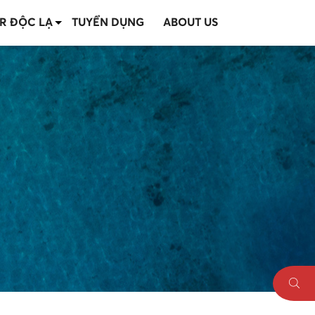
R ĐỘC LẠ
TUYỂN DỤNG
ABOUT US