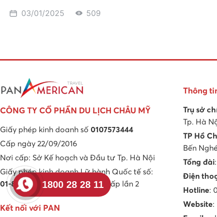
03/01/2025
509
Thông ti
Trụ sở ch
CÔNG TY CỔ PHẦN DU LỊCH CHÂU MỸ
Tp. Hà N
Giấy phép kinh doanh số
0107573444
TP Hồ Ch
Cấp ngày 22/09/2016
Bến Nghé,
Nơi cấp: Sở Kế hoạch và Đầu tư Tp. Hà Nội
Tổng đài
Giấy phép kinh doanh Lữ hành Quốc tế số:
Điện tho
1800 28 28 11
01-898/2020/TCDL-GP LHQT
cấp lần 2
Hotline
:
Website
:
Kết nối với PAN