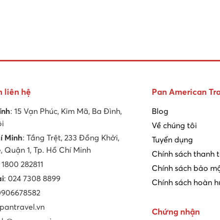
n liên hệ
Pan American Tra
ính
: 15 Vạn Phúc, Kim Mã, Ba Đình,
Blog
ội
Về chúng tôi
í Minh
: Tầng Trệt, 233 Đồng Khởi,
Tuyển dụng
 Quận 1, Tp. Hồ Chí Minh
Chính sách thanh 
: 1800 282811
Chính sách bảo mậ
ại
: 024 7308 8899
Chính sách hoàn h
 0906678582
 pantravel.vn
Chứng nhận