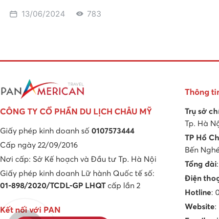
13/06/2024
783
Thông ti
Trụ sở ch
CÔNG TY CỔ PHẦN DU LỊCH CHÂU MỸ
Tp. Hà N
Giấy phép kinh doanh số
0107573444
TP Hồ Ch
Cấp ngày 22/09/2016
Bến Nghé,
Nơi cấp: Sở Kế hoạch và Đầu tư Tp. Hà Nội
Tổng đài
Giấy phép kinh doanh Lữ hành Quốc tế số:
Điện tho
01-898/2020/TCDL-GP LHQT
cấp lần 2
Hotline
:
Website
:
Kết nối với PAN