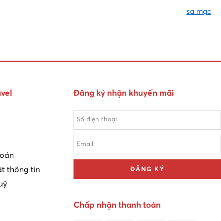
sa mạc
vel
Đăng ký nhận khuyến mãi
toán
t thông tin
ĐĂNG KÝ
uỷ
Chấp nhận thanh toán