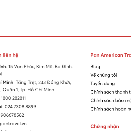
n liên hệ
Pan American Tra
ính
: 15 Vạn Phúc, Kim Mã, Ba Đình,
Blog
ội
Về chúng tôi
í Minh
: Tầng Trệt, 233 Đồng Khởi,
Tuyển dụng
 Quận 1, Tp. Hồ Chí Minh
Chính sách thanh 
: 1800 282811
Chính sách bảo mậ
ại
: 024 7308 8899
Chính sách hoàn h
 0906678582
 pantravel.vn
Chứng nhận