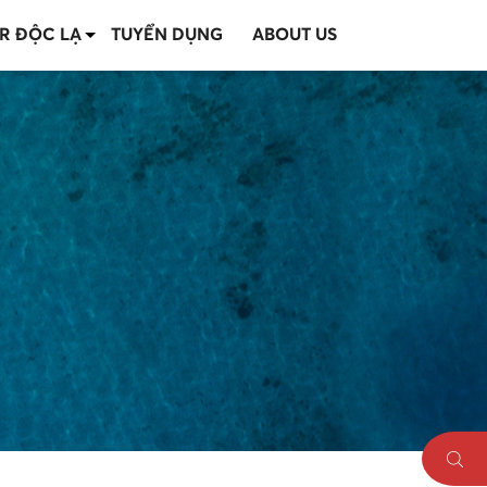
R ĐỘC LẠ
TUYỂN DỤNG
ABOUT US