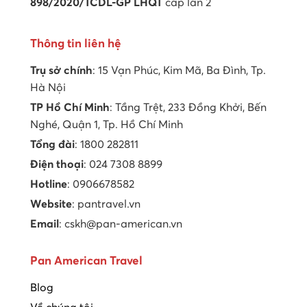
898/2020/TCDL-GP LHQT
cấp lần 2
Thông tin liên hệ
Trụ sở chính
: 15 Vạn Phúc, Kim Mã, Ba Đình, Tp.
Hà Nội
TP Hồ Chí Minh
: Tầng Trệt, 233 Đồng Khởi, Bến
Nghé, Quận 1, Tp. Hồ Chí Minh
Tổng đài
: 1800 282811
Điện thoại
: 024 7308 8899
Hotline
: 0906678582
Website
: pantravel.vn
Email
: cskh@pan-american.vn
Pan American Travel
Blog