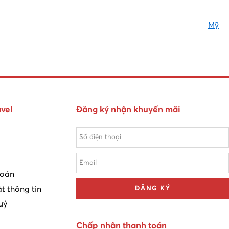
Mỹ
vel
Đăng ký nhận khuyến mãi
toán
t thông tin
ĐĂNG KÝ
uỷ
Chấp nhận thanh toán