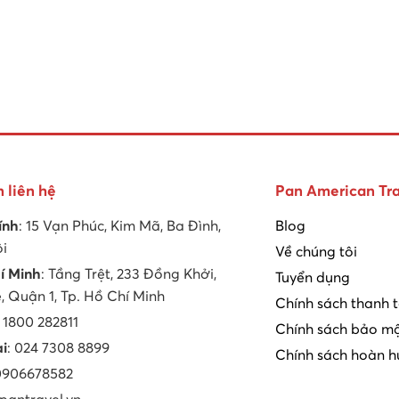
n liên hệ
Pan American Tra
ính
: 15 Vạn Phúc, Kim Mã, Ba Đình,
Blog
ội
Về chúng tôi
í Minh
: Tầng Trệt, 233 Đồng Khởi,
Tuyển dụng
 Quận 1, Tp. Hồ Chí Minh
Chính sách thanh 
: 1800 282811
Chính sách bảo mậ
ại
: 024 7308 8899
Chính sách hoàn h
 0906678582