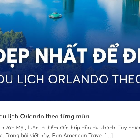
du lịch Orlando theo từng mùa
 nước Mỹ , luôn là điểm đến hấp dẫn du khách. Tuy nhiên,
g. Trong bài viết này, Pan American Travel […]