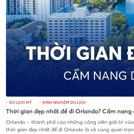
DU LỊCH MỸ
KINH NGHIỆM DU LỊCH
Thời gian đẹp nhất để đi Orlando? Cẩm nang 
Orlando – thành phố của những công viên giải trí của
thời gian đẹp nhất để đi Orlando là vô cùng quan trọn