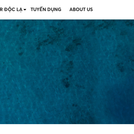
R ĐỘC LẠ
TUYỂN DỤNG
ABOUT US