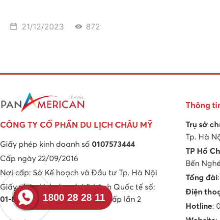
21/12/2023
872
Thông ti
Trụ sở ch
CÔNG TY CỔ PHẦN DU LỊCH CHÂU MỸ
Tp. Hà N
Giấy phép kinh doanh số
0107573444
TP Hồ Ch
Cấp ngày 22/09/2016
Bến Nghé,
Nơi cấp: Sở Kế hoạch và Đầu tư Tp. Hà Nội
Tổng đài
Giấy phép kinh doanh Lữ hành Quốc tế số:
Điện tho
1800 28 28 11
01-898/2020/TCDL-GP LHQT
cấp lần 2
Hotline
: