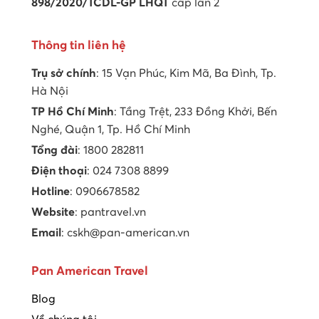
898/2020/TCDL-GP LHQT
cấp lần 2
Thông tin liên hệ
Trụ sở chính
: 15 Vạn Phúc, Kim Mã, Ba Đình, Tp.
Hà Nội
TP Hồ Chí Minh
: Tầng Trệt, 233 Đồng Khởi, Bến
Nghé, Quận 1, Tp. Hồ Chí Minh
Tổng đài
: 1800 282811
Điện thoại
: 024 7308 8899
Hotline
: 0906678582
Website
: pantravel.vn
Email
: cskh@pan-american.vn
Pan American Travel
Blog