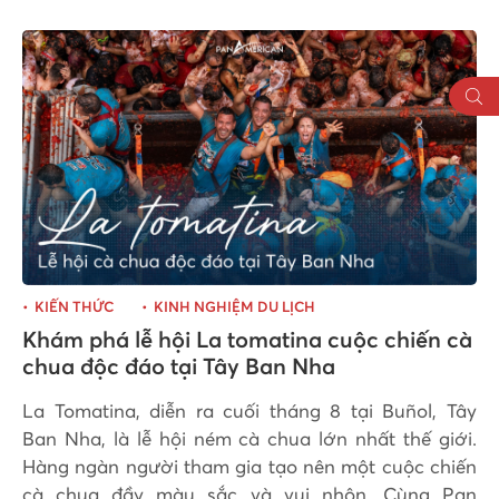
KIẾN THỨC
KINH NGHIỆM DU LỊCH
Khám phá lễ hội La tomatina cuộc chiến cà
chua độc đáo tại Tây Ban Nha
La Tomatina, diễn ra cuối tháng 8 tại Buñol, Tây
Ban Nha, là lễ hội ném cà chua lớn nhất thế giới.
Hàng ngàn người tham gia tạo nên một cuộc chiến
cà chua đầy màu sắc và vui nhộn. Cùng Pan