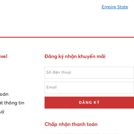
Empire State
vel
Đăng ký nhận khuyến mãi
toán
t thông tin
ĐĂNG KÝ
uỷ
Chấp nhận thanh toán