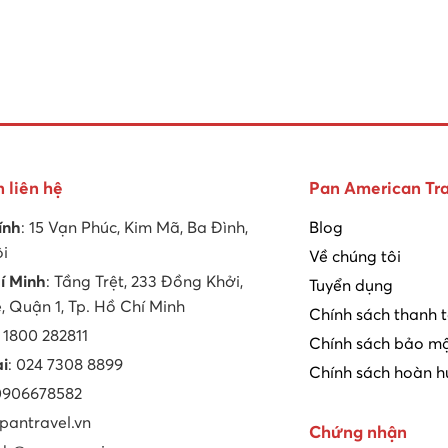
n liên hệ
Pan American Tra
ính
: 15 Vạn Phúc, Kim Mã, Ba Đình,
Blog
ội
Về chúng tôi
í Minh
: Tầng Trệt, 233 Đồng Khởi,
Tuyển dụng
 Quận 1, Tp. Hồ Chí Minh
Chính sách thanh 
: 1800 282811
Chính sách bảo mậ
ại
: 024 7308 8899
Chính sách hoàn h
 0906678582
 pantravel.vn
Chứng nhận