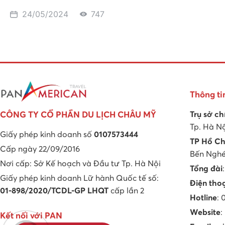
24/05/2024
747
Thông ti
Trụ sở ch
CÔNG TY CỔ PHẦN DU LỊCH CHÂU MỸ
Tp. Hà N
Giấy phép kinh doanh số
0107573444
TP Hồ Ch
Cấp ngày 22/09/2016
Bến Nghé,
Nơi cấp: Sở Kế hoạch và Đầu tư Tp. Hà Nội
Tổng đài
Giấy phép kinh doanh Lữ hành Quốc tế số:
Điện tho
01-898/2020/TCDL-GP LHQT
cấp lần 2
Hotline
:
Website
:
Kết nối với PAN