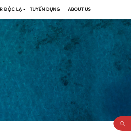
R ĐỘC LẠ
TUYỂN DỤNG
ABOUT US