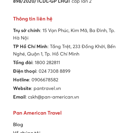
898/2020/TCDL-GP LHQT
cấp lần 2
Thông tin liên hệ
Trụ sở chính
: 15 Vạn Phúc, Kim Mã, Ba Đình, Tp.
Hà Nội
TP Hồ Chí Minh
: Tầng Trệt, 233 Đồng Khởi, Bến
Nghé, Quận 1, Tp. Hồ Chí Minh
Tổng đài
: 1800 282811
Điện thoại
: 024 7308 8899
Hotline
: 0906678582
Website
: pantravel.vn
Email
: cskh@pan-american.vn
Pan American Travel
Blog