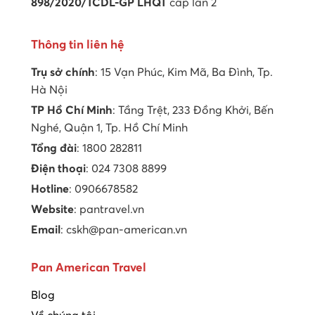
898/2020/TCDL-GP LHQT
cấp lần 2
Thông tin liên hệ
Trụ sở chính
: 15 Vạn Phúc, Kim Mã, Ba Đình, Tp.
Hà Nội
TP Hồ Chí Minh
: Tầng Trệt, 233 Đồng Khởi, Bến
Nghé, Quận 1, Tp. Hồ Chí Minh
Tổng đài
: 1800 282811
Điện thoại
: 024 7308 8899
Hotline
: 0906678582
Website
: pantravel.vn
Email
: cskh@pan-american.vn
Pan American Travel
Blog