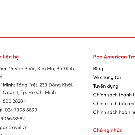
n liên hệ
Pan American Tra
ính
: 15 Vạn Phúc, Kim Mã, Ba Đình,
Blog
ội
Về chúng tôi
í Minh
: Tầng Trệt, 233 Đồng Khởi,
Tuyển dụng
 Quận 1, Tp. Hồ Chí Minh
Chính sách thanh 
: 1800 282811
Chính sách bảo mậ
ại
: 024 7308 8899
Chính sách hoàn h
 0906678582
 pantravel.vn
Chứng nhận