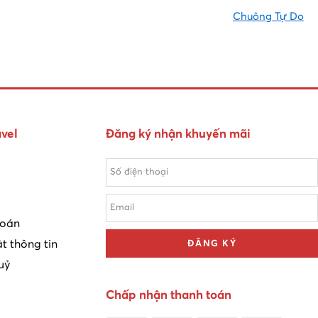
Chuông Tự Do
vel
Đăng ký nhận khuyến mãi
toán
t thông tin
ĐĂNG KÝ
uỷ
Chấp nhận thanh toán