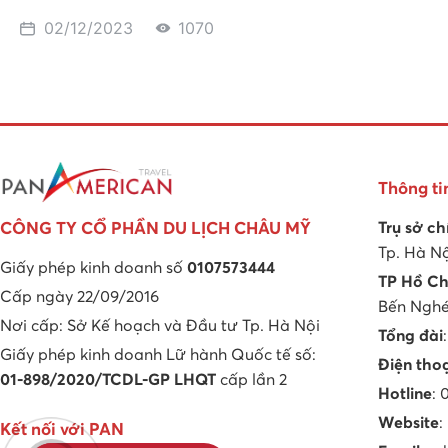
02/12/2023
1070
Thông ti
Trụ sở ch
CÔNG TY CỔ PHẦN DU LỊCH CHÂU MỸ
Tp. Hà N
Giấy phép kinh doanh số
0107573444
TP Hồ Ch
Cấp ngày 22/09/2016
Bến Nghé,
Nơi cấp: Sở Kế hoạch và Đầu tư Tp. Hà Nội
Tổng đài
Giấy phép kinh doanh Lữ hành Quốc tế số:
Điện tho
01-898/2020/TCDL-GP LHQT
cấp lần 2
Hotline
:
Website
:
Kết nối với PAN