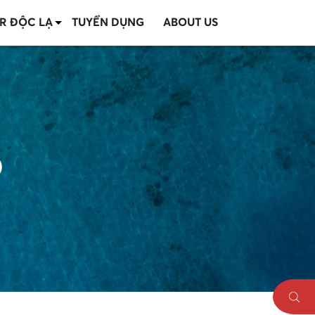
R ĐỘC LẠ
TUYỂN DỤNG
ABOUT US
o