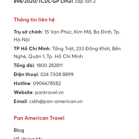
898/2020/TCDL-GP LHQT
cấp lần 2
Thông tin liên hệ
Trụ sở chính
: 15 Vạn Phúc, Kim Mã, Ba Đình, Tp.
Hà Nội
TP Hồ Chí Minh
: Tầng Trệt, 233 Đồng Khởi, Bến
Nghé, Quận 1, Tp. Hồ Chí Minh
Tổng đài
: 1800 282811
Điện thoại
: 024 7308 8899
Hotline
: 0906678582
Website
: pantravel.vn
Email
: cskh@pan-american.vn
Pan American Travel
Blog