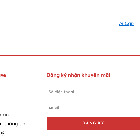
Ai Cập
vel
Đăng ký nhận khuyến mãi
toán
t thông tin
ĐĂNG KÝ
uỷ