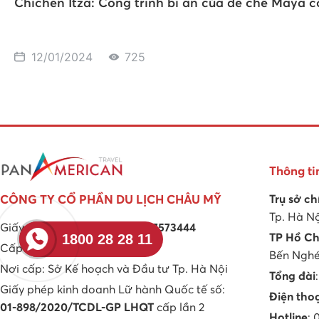
Chichen Itza: Công trình bí ẩn của đế chế Maya c
12/01/2024
725
Thông ti
Trụ sở ch
CÔNG TY CỔ PHẦN DU LỊCH CHÂU MỸ
Tp. Hà N
Giấy phép kinh doanh số
0107573444
1800 28 28 11
TP Hồ Ch
Cấp ngày 22/09/2016
Bến Nghé,
Nơi cấp: Sở Kế hoạch và Đầu tư Tp. Hà Nội
Tổng đài
Giấy phép kinh doanh Lữ hành Quốc tế số:
Điện tho
01-898/2020/TCDL-GP LHQT
cấp lần 2
Hotline
: