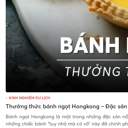
KINH NGHIỆM DU LỊCH
Thưởng thức bánh ngọt Hongkong – Đặc sản
Bánh ngọt Hongkong là một trong những đặc sản nổi 
những chiếc bánh “tuy nhỏ mà có võ” này đã chinh ph