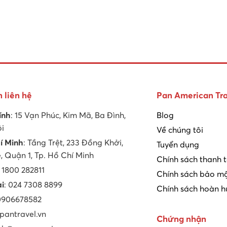
n liên hệ
Pan American Tra
ính
: 15 Vạn Phúc, Kim Mã, Ba Đình,
Blog
ội
Về chúng tôi
í Minh
: Tầng Trệt, 233 Đồng Khởi,
Tuyển dụng
 Quận 1, Tp. Hồ Chí Minh
Chính sách thanh 
: 1800 282811
Chính sách bảo mậ
ại
: 024 7308 8899
Chính sách hoàn h
 0906678582
 pantravel.vn
Chứng nhận