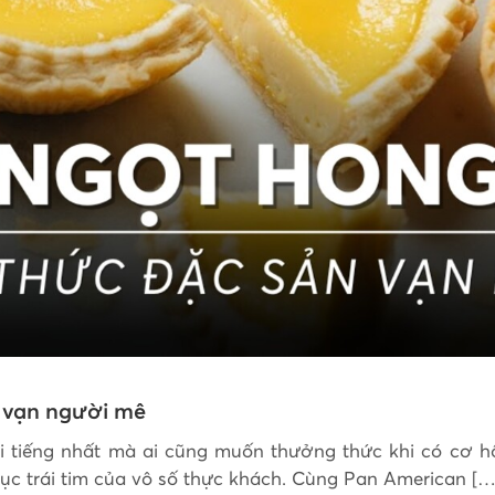
 vạn người mê
tiếng nhất mà ai cũng muốn thưởng thức khi có cơ hội
ục trái tim của vô số thực khách. Cùng Pan American […