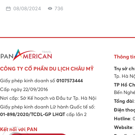
08/08/2024
736
Thông ti
Trụ sở ch
CÔNG TY CỔ PHẦN DU LỊCH CHÂU MỸ
Tp. Hà N
Giấy phép kinh doanh số
0107573444
TP Hồ Ch
Cấp ngày 22/09/2016
Bến Nghé,
Nơi cấp: Sở Kế hoạch và Đầu tư Tp. Hà Nội
Tổng đài
Giấy phép kinh doanh Lữ hành Quốc tế số:
Điện tho
01-898/2020/TCDL-GP LHQT
cấp lần 2
Hotline
:
Website
:
Kết nối với PAN