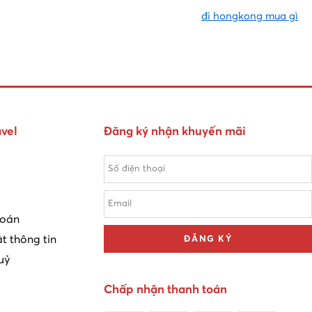
đi hongkong mua gì
vel
Đăng ký nhận khuyến mãi
toán
t thông tin
ĐĂNG KÝ
uỷ
Chấp nhận thanh toán