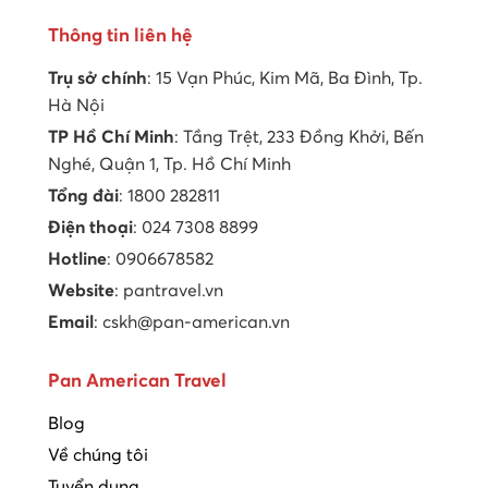
Thông tin liên hệ
Trụ sở chính
: 15 Vạn Phúc, Kim Mã, Ba Đình, Tp.
Hà Nội
TP Hồ Chí Minh
: Tầng Trệt, 233 Đồng Khởi, Bến
Nghé, Quận 1, Tp. Hồ Chí Minh
Tổng đài
: 1800 282811
Điện thoại
: 024 7308 8899
Hotline
: 0906678582
Website
: pantravel.vn
Email
: cskh@pan-american.vn
Pan American Travel
Blog
Về chúng tôi
Tuyển dụng