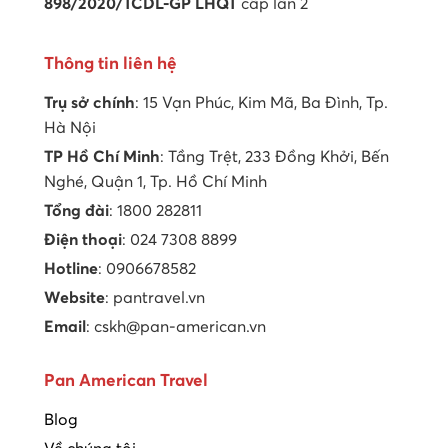
898/2020/TCDL-GP LHQT
cấp lần 2
Thông tin liên hệ
Trụ sở chính
: 15 Vạn Phúc, Kim Mã, Ba Đình, Tp.
Hà Nội
TP Hồ Chí Minh
: Tầng Trệt, 233 Đồng Khởi, Bến
Nghé, Quận 1, Tp. Hồ Chí Minh
Tổng đài
: 1800 282811
Điện thoại
: 024 7308 8899
Hotline
: 0906678582
Website
: pantravel.vn
Email
: cskh@pan-american.vn
Pan American Travel
Blog