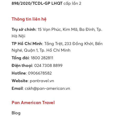
898/2020/TCDL-GP LHQT
cấp lần 2
Thông tin liên hệ
Trụ sở chính
: 15 Vạn Phúc, Kim Mã, Ba Đình, Tp.
Hà Nội
TP Hồ Chí Minh
: Tầng Trệt, 233 Đồng Khởi, Bến
Nghé, Quận 1, Tp. Hồ Chí Minh
Tổng đài
: 1800 282811
Điện thoại
: 024 7308 8899
Hotline
: 0906678582
Website
: pantravel.vn
Email
: cskh@pan-american.vn
Pan American Travel
Blog