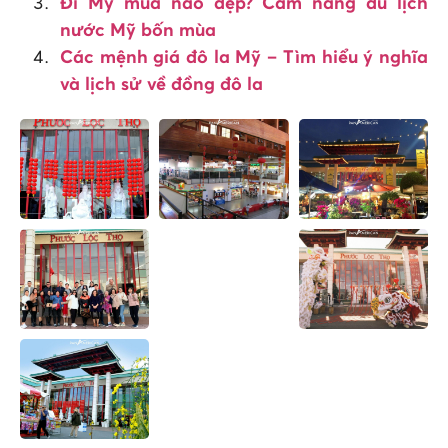
Đi Mỹ mùa nào đẹp? Cẩm nang du lịch
nước Mỹ bốn mùa
Các mệnh giá đô la Mỹ – Tìm hiểu ý nghĩa
và lịch sử về đồng đô la