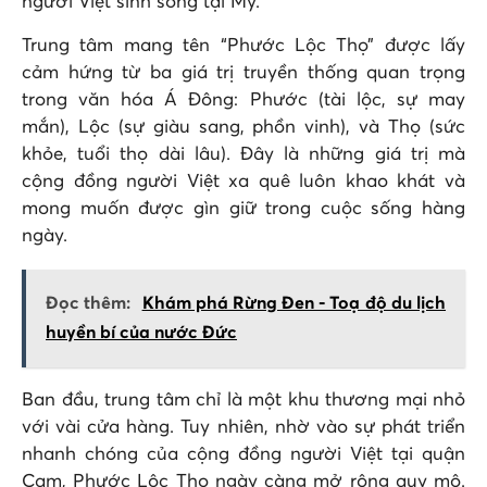
người Việt sinh sống tại Mỹ.
Trung tâm mang tên “Phước Lộc Thọ” được lấy
cảm hứng từ ba giá trị truyền thống quan trọng
trong văn hóa Á Đông: Phước (tài lộc, sự may
mắn), Lộc (sự giàu sang, phồn vinh), và Thọ (sức
khỏe, tuổi thọ dài lâu). Đây là những giá trị mà
cộng đồng người Việt xa quê luôn khao khát và
mong muốn được gìn giữ trong cuộc sống hàng
ngày.
Đọc thêm:
Khám phá Rừng Đen - Toạ độ du lịch
huyền bí của nước Đức
Ban đầu, trung tâm chỉ là một khu thương mại nhỏ
với vài cửa hàng. Tuy nhiên, nhờ vào sự phát triển
nhanh chóng của cộng đồng người Việt tại quận
Cam, Phước Lộc Thọ ngày càng mở rộng quy mô.