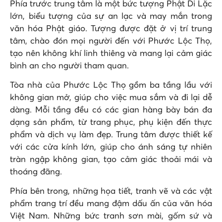
Phía trước trung tâm là một bức tượng Phật Di Lặc
lớn, biểu tượng của sự an lạc và may mắn trong
văn hóa Phật giáo. Tượng được đặt ở vị trí trung
tâm, chào đón mọi người đến với Phước Lộc Thọ,
tạo nên không khí linh thiêng và mang lại cảm giác
bình an cho người tham quan.
Tòa nhà của Phước Lộc Thọ gồm ba tầng lầu với
không gian mở, giúp cho việc mua sắm và đi lại dễ
dàng. Mỗi tầng đều có các gian hàng bày bán đa
dạng sản phẩm, từ trang phục, phụ kiện đến thực
phẩm và dịch vụ làm đẹp. Trung tâm được thiết kế
với các cửa kính lớn, giúp cho ánh sáng tự nhiên
tràn ngập không gian, tạo cảm giác thoải mái và
thoáng đãng.
Phía bên trong, những họa tiết, tranh vẽ và các vật
phẩm trang trí đều mang đậm dấu ấn của văn hóa
Việt Nam. Những bức tranh sơn mài, gốm sứ và