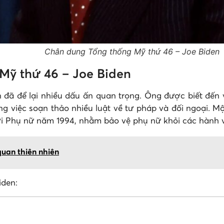
Chân dung Tổng thống Mỹ thứ 46 – Joe Biden
 Mỹ thứ 46 – Joe Biden
 đã để lại nhiều dấu ấn quan trọng. Ông được biết đến v
g việc soạn thảo nhiều luật về tư pháp và đối ngoại. Mộ
ới Phụ nữ năm 1994, nhằm bảo vệ phụ nữ khỏi các hành vi
uan thiên nhiên
iden: