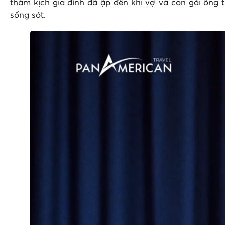
thảm kịch gia đình đã ập đến khi vợ và con gái ông tử
sống sót​.