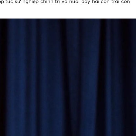
p tục sự nghiệp chính trị và nuôi dạy hai con trai còn