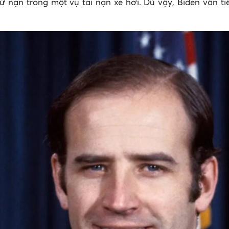
 nạn trong một vụ tai nạn xe hơi. Dù vậy, Biden vẫn tiế