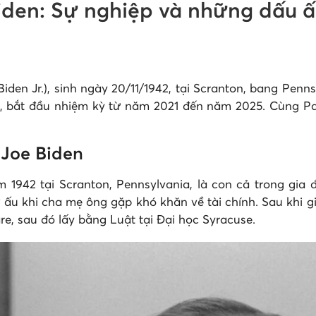
den: Sự nghiệp và những dấu ấn
den Jr.), sinh ngày 20/11/1942, tại Scranton, bang Penn
, bắt đầu nhiệm kỳ từ năm 2021 đến năm 2025. Cùng Pan
 Joe Biden
m 1942 tại Scranton, Pennsylvania, là con cả trong gia
ơ ấu khi cha mẹ ông gặp khó khăn về tài chính. Sau khi
e, sau đó lấy bằng Luật tại Đại học Syracuse.