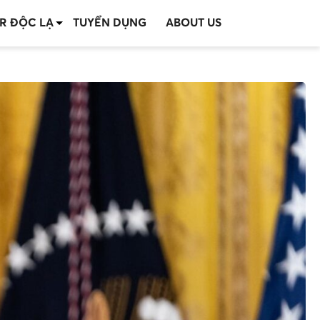
R ĐỘC LẠ
TUYỂN DỤNG
ABOUT US