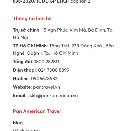
898/2020/TCDL-GP LHQT
cấp lần 2
Thông tin liên hệ
Trụ sở chính
: 15 Vạn Phúc, Kim Mã, Ba Đình, Tp.
Hà Nội
TP Hồ Chí Minh
: Tầng Trệt, 233 Đồng Khởi, Bến
Nghé, Quận 1, Tp. Hồ Chí Minh
Tổng đài
: 1800 282811
Điện thoại
: 024 7308 8899
Hotline
: 0906678582
Website
: pantravel.vn
Email
: cskh@pan-american.vn
Pan American Travel
Blog