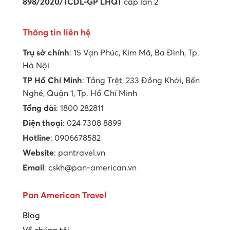
898/2020/TCDL-GP LHQT
cấp lần 2
Thông tin liên hệ
Trụ sở chính
: 15 Vạn Phúc, Kim Mã, Ba Đình, Tp.
Hà Nội
TP Hồ Chí Minh
: Tầng Trệt, 233 Đồng Khởi, Bến
Nghé, Quận 1, Tp. Hồ Chí Minh
Tổng đài
: 1800 282811
Điện thoại
: 024 7308 8899
Hotline
: 0906678582
Website
: pantravel.vn
Email
: cskh@pan-american.vn
Pan American Travel
Blog