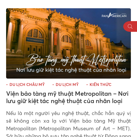
DU LỊCH CHÂU MỸ
DU LỊCH MỸ
KIẾN THỨC
Viện bảo tàng mỹ thuật Metropolitan – Nơi
lưu giữ kiệt tác nghệ thuật của nhân loại
Nếu là một người yêu nghệ thuật, chắc hẳn quý vị
sẽ không còn xa lạ với Viện bảo tàng Mỹ thuật
Metropolitan (Metropolitan Museum of Art – MET).
Sở hữu những bộ sưu tập nghệ thuật từ Đông sang