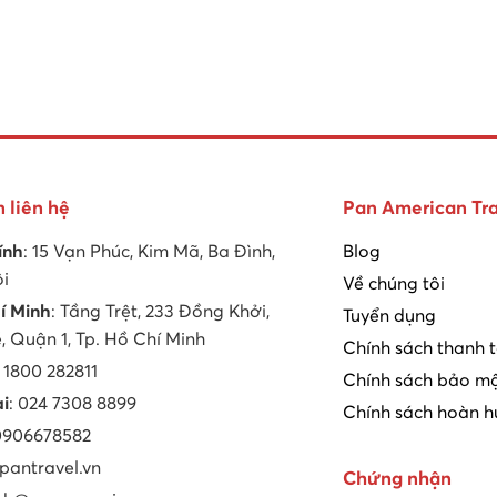
n liên hệ
Pan American Tra
ính
: 15 Vạn Phúc, Kim Mã, Ba Đình,
Blog
ội
Về chúng tôi
í Minh
: Tầng Trệt, 233 Đồng Khởi,
Tuyển dụng
 Quận 1, Tp. Hồ Chí Minh
Chính sách thanh 
: 1800 282811
Chính sách bảo mậ
ại
: 024 7308 8899
Chính sách hoàn h
 0906678582
 pantravel.vn
Chứng nhận