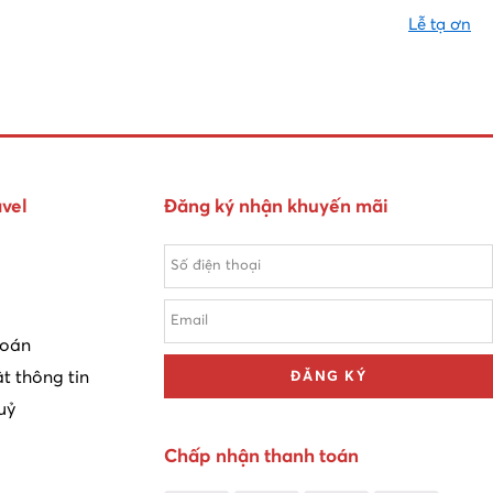
Lễ tạ ơn
vel
Đăng ký nhận khuyến mãi
toán
t thông tin
ĐĂNG KÝ
uỷ
Chấp nhận thanh toán