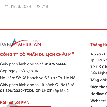
11/06/2024
719
Thông ti
Trụ sở ch
CÔNG TY CỔ PHẦN DU LỊCH CHÂU MỸ
Tp. Hà N
Giấy phép kinh doanh số
0107573444
TP Hồ Ch
Cấp ngày 22/09/2016
Bến Nghé,
Nơi cấp: Sở Kế hoạch và Đầu tư Tp. Hà Nội
Tổng đài
Giấy phép kinh doanh Lữ hành Quốc tế số:
Điện tho
01-898/2020/TCDL-GP LHQT
cấp lần 2
Hotline
:
Website
:
Kết nối với PAN