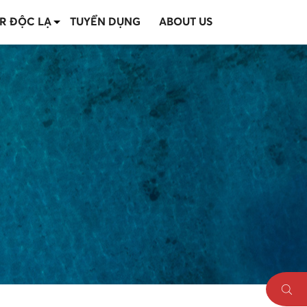
R ĐỘC LẠ
TUYỂN DỤNG
ABOUT US