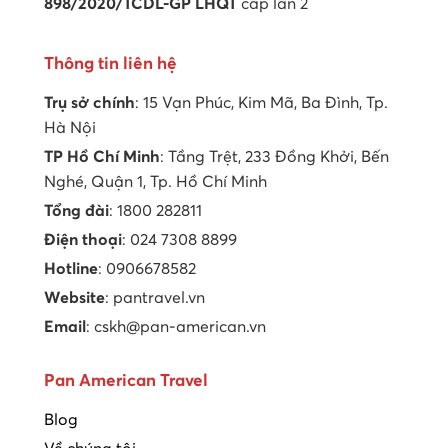
898/2020/TCDL-GP LHQT
cấp lần 2
Thông tin liên hệ
Trụ sở chính
: 15 Vạn Phúc, Kim Mã, Ba Đình, Tp.
Hà Nội
TP Hồ Chí Minh
: Tầng Trệt, 233 Đồng Khởi, Bến
Nghé, Quận 1, Tp. Hồ Chí Minh
Tổng đài
: 1800 282811
Điện thoại
: 024 7308 8899
Hotline
: 0906678582
Website
: pantravel.vn
Email
: cskh@pan-american.vn
Pan American Travel
Blog