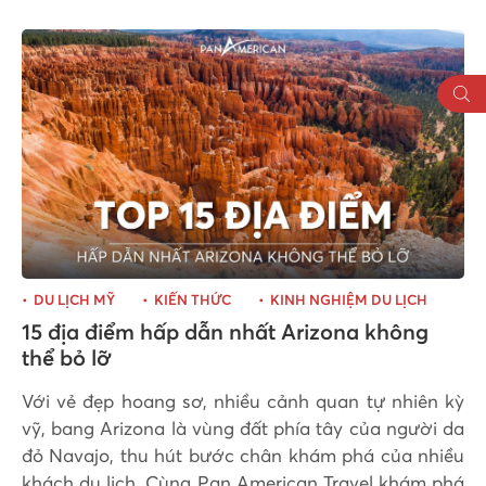
DU LỊCH MỸ
KIẾN THỨC
KINH NGHIỆM DU LỊCH
15 địa điểm hấp dẫn nhất Arizona không
thể bỏ lỡ
Với vẻ đẹp hoang sơ, nhiều cảnh quan tự nhiên kỳ
vỹ, bang Arizona là vùng đất phía tây của người da
đỏ Navajo, thu hút bước chân khám phá của nhiều
khách du lịch. Cùng Pan American Travel khám phá