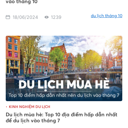
vào tháng 10
du lịch tháng 10
18/06/2024
1239
KINH NGHIỆM DU LỊCH
Du lịch mùa hè: Top 10 địa điểm hấp dẫn nhất
để du lịch vào tháng 7