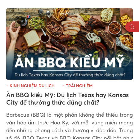
KINH NGHIỆM DU LỊCH
TRẢI NGHIỆM
Ăn BBQ kiểu Mỹ: Du lịch Texas hay Kansas
City để thưởng thức đúng chất?
​Barbecue (BBQ) là một phần không thể thiếu trong
văn hóa ẩm thực Hoa Kỳ, với mỗi vùng miền mang
đến những phong cách và hương vị độc đáo. Trong
số đó, BBQ Texas và BBQ Kansas City nổi bật như