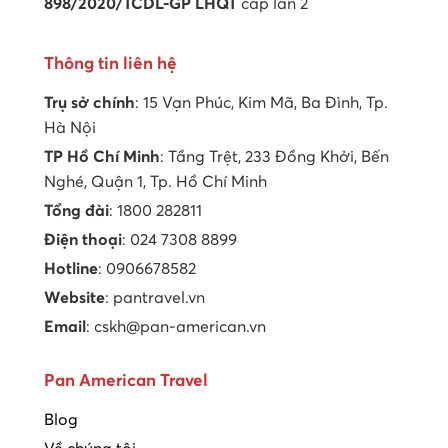
898/2020/TCDL-GP LHQT
cấp lần 2
Thông tin liên hệ
Trụ sở chính
: 15 Vạn Phúc, Kim Mã, Ba Đình, Tp.
Hà Nội
TP Hồ Chí Minh
: Tầng Trệt, 233 Đồng Khởi, Bến
Nghé, Quận 1, Tp. Hồ Chí Minh
Tổng đài
: 1800 282811
Điện thoại
: 024 7308 8899
Hotline
: 0906678582
Website
: pantravel.vn
Email
: cskh@pan-american.vn
Pan American Travel
Blog